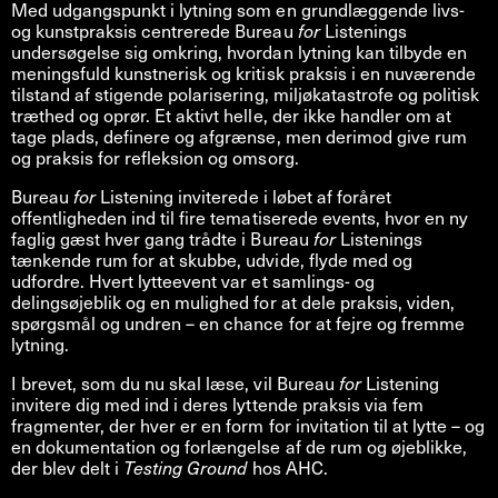
Med udgangspunkt i lytning som en grundlæggende livs-
og kunstpraksis centrerede Bureau
for
Listenings
undersøgelse sig omkring, hvordan lytning kan tilbyde en
meningsfuld kunstnerisk og kritisk praksis i en nuværende
tilstand af stigende polarisering, miljøkatastrofe og politisk
træthed og oprør. Et aktivt helle, der ikke handler om at
tage plads, definere og afgrænse, men derimod give rum
og praksis for refleksion og omsorg.
Bureau
for
Listening inviterede i løbet af foråret
offentligheden ind til fire tematiserede events, hvor en ny
faglig gæst hver gang trådte i Bureau
for
Listenings
tænkende rum for at skubbe, udvide, flyde med og
udfordre. Hvert lytteevent var et samlings- og
delingsøjeblik og en mulighed for at dele praksis, viden,
spørgsmål og undren – en chance for at fejre og fremme
lytning.
I brevet, som du nu skal læse, vil Bureau
for
Listening
invitere dig med ind i deres lyttende praksis via fem
fragmenter, der hver er en form for invitation til at lytte – og
en dokumentation og forlængelse af de rum og øjeblikke,
der blev delt i
Testing Ground
hos AHC.