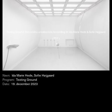
Testing Ground: Den endnu urealiserede forestilling III: Ida Marie Hede & Sofie Højgaard
( PDF )
Navn:
Ida Marie Hede, Sofie Højgaard
Program:
Testing Ground
Dato:
19. december 2023