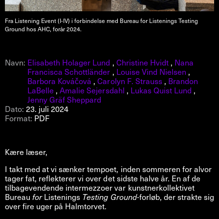
Fra Listening Event (I-IV) i forbindelse med Bureau for Listenings Testing
Ground hos AHC, forår 2024.
Navn:
Elisabeth Holager Lund
,
Christine Hvidt
,
Nana
Francisca Schottländer
,
Louise Vind Nielsen
,
Barbora Kováčová
,
Carolyn F. Strauss
,
Brandon
LaBelle
,
Amalie Sejersdahl
,
Lukas Quist Lund
,
Jenny Gräf Sheppard
Dato:
23. juli 2024
Format:
PDF
Kære læser,
I takt med at vi sænker tempoet, inden sommeren for alvor
tager fat, reflekterer vi over det sidste halve år. En af de
tilbagevendende intermezzoer var kunstnerkollektivet
Bureau
for
Listenings
Testing Ground
-forløb, der strakte sig
over fire uger på Halmtorvet.