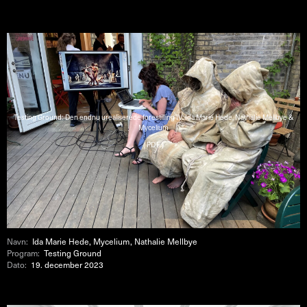
Testing Ground: Den endnu urealiserede forestilling IV: Ida Marie Hede, Nathalie Mellbye &
Mycelium
( PDF )
Navn:
Ida Marie Hede, Mycelium, Nathalie Mellbye
Program:
Testing Ground
Dato:
19. december 2023