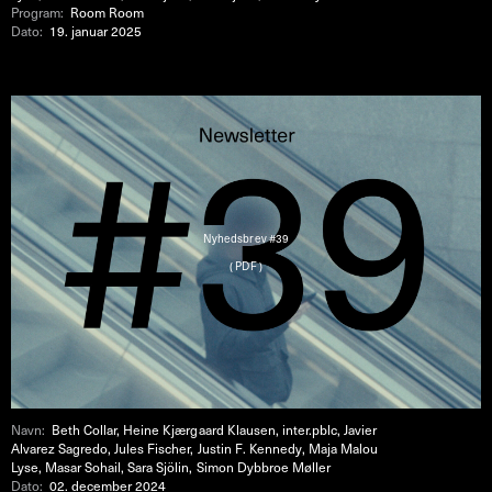
Program:
Room Room
Dato:
19. januar 2025
Nyhedsbrev #39
( PDF )
Navn:
Beth Collar, Heine Kjærgaard Klausen, inter.pblc, Javier
Alvarez Sagredo, Jules Fischer, Justin F. Kennedy, Maja Malou
Lyse, Masar Sohail, Sara Sjölin, Simon Dybbroe Møller
Dato:
02. december 2024