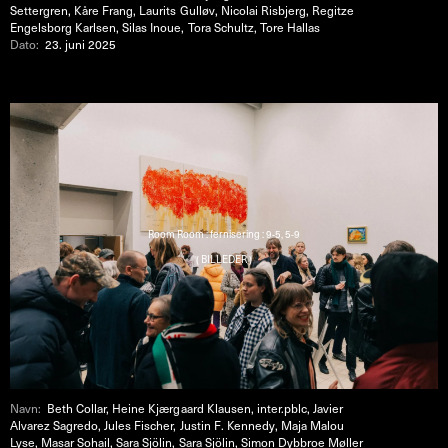
Settergren, Kåre Frang, Laurits Gulløv, Nicolai Risbjerg, Regitze
Engelsborg Karlsen, Silas Inoue, Tora Schultz, Tore Hallas
Dato:
23. juni 2025
Room Room : fernisering : 9-5, 5-9
( BILLEDER )
Navn:
Beth Collar, Heine Kjærgaard Klausen, inter.pblc, Javier
Alvarez Sagredo, Jules Fischer, Justin F. Kennedy, Maja Malou
Lyse, Masar Sohail, Sara Sjölin, Sara Sjölin, Simon Dybbroe Møller