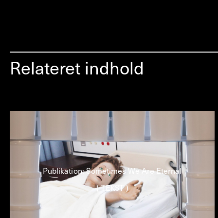
Relateret indhold
Publikation: Sometimes We Are Eternal
( TEKST )