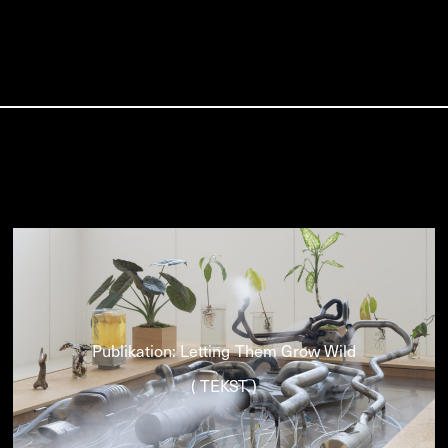
Publikation: Letting Them Grow Wild
( TEKST )