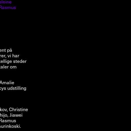
leine
Rasmus
ent på
er, vi har
ellige steder
taler om
 Amalie
s udstilling
ov, Christine
ijo, Jiawei
, Rasmus
urinkoski.