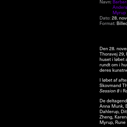
Navn:
Barbar
Ander
Myrup
Dato:
28. no
Format:
Bille
Den 28. nove
Thoravej 29, 
huset i løbet
rundt om i hu
deres kunstne
I løbet af a
Skovmand Tho
Session 8
i R
De deltagend
Anna Munk, B
Dahlerup, Dit
Zheng, Karen
Myrup, Rune B