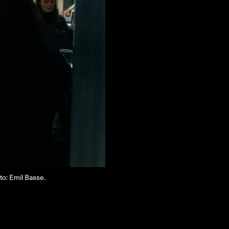
FACEBOOK
LINKEDIN
COOKIEPOLITIK
o: Emil Basse.
Open Studios 202