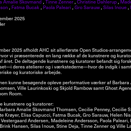
a Amalie Skovmand
,
Tinne Zenner
,
Christine Dahlerup
,
Made
sson
,
Fatma Bucak
,
Paola Paleari
,
Gro Sarauw
,
Silas Inoue
,
vember 2025
der
mber 2025 afholdt AHC sit allerførste Open Studios-arrangem
hvor vi præsenterede en lang række af de kunstnere og kurator
 af året. De deltagende kunstnere og kuratorer befandt sig forsk
set—i deres atelierer og i værkstederne—hvor de indgik i sam
riske og kuratoriske arbejde.
ftenen kunne besøgende opleve performative værker af Barbara
msen, Ville Laurinkoski og Skjold Rambow samt Ghost Agency
oom Room.
e kunstnere og kuratorer:
arbara Amalie Skovmand Thomsen, Cecilie Penney, Cecilie Sk
te Krøyer, Elisa Capucci, Fatma Bucak, Gro Sarauw, Helen Nish
 Vestergaard Andersen, Madeleine Andersson, Paola Paleari
rink Hansen, Silas Inoue, Stine Deja, Tinne Zenner og Ville La