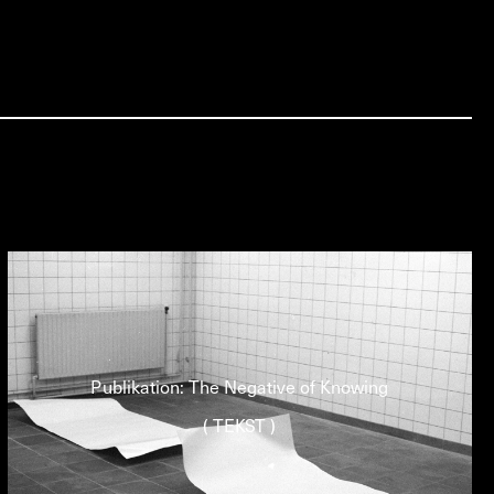
Publikation: The Negative of Knowing
( TEKST )