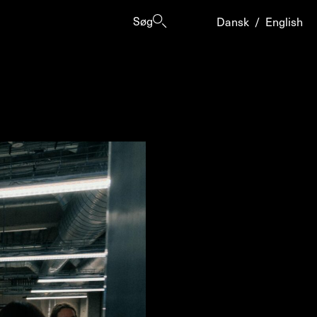
Søg
Dansk
/
English
er
ogrammes