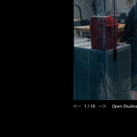
NYHEDSBREV
THORAVEJ 29, 2400 KØBENHAVN NV, DANMARK
I
1 / 16
Open Studio