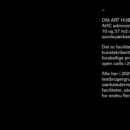
~
OM ART HU
AHC administr
10 og 37 m2 s
samleværksted
Det er facilit
kunstskribente
forskellige p
open calls i 
Alle har i 202
testbrugergr
værkstederne.
faciliteter, 
for endnu fler