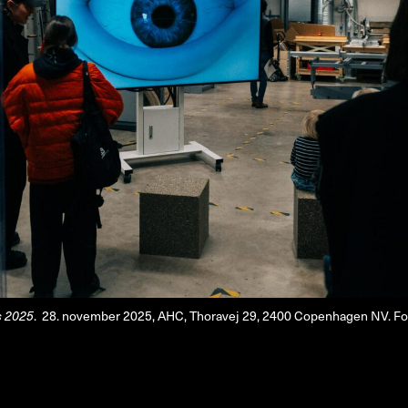
Om
Om AHC
Profiler
Presse
NFO@ARTHUBCOPENHAGEN.DK
INSTAGRAM
s 2025
. 28. november 2025, AHC, Thoravej 29, 2400 Copenhagen NV. Fot