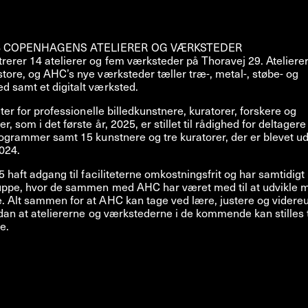
B COPENHAGENS ATELIERER OG VÆRKSTEDER
erer 14 atelierer og fem værksteder på Thoravej 29. Ateliere
tore, og AHC’s nye værksteder tæller træ-, metal-, støbe- og
 samt et digitalt værksted.
eter for professionelle billedkunstnere, kuratorer, forskere og
r, som i det første år, 2025, er stillet til rådighed for deltager
rogrammer samt 15 kunstnere og tre kuratorer, der er blevet ud
2024.
5 haft adgang til faciliteterne omkostningsfrit og har samtidigt
uppe, hvor de sammen med AHC har været med til at udvikle mi
 Alt sammen for at AHC kan tage ved lære, justere og videreu
sådan at ateliererne og værkstederne i de kommende kan stilles 
e.