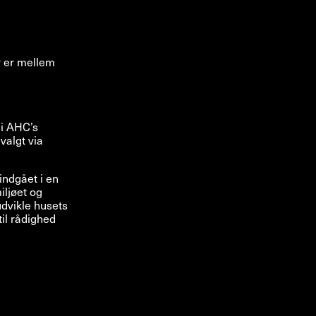
r er mellem
e i AHC’s
valgt via
 indgået i en
ljøet og
dvikle husets
til rådighed