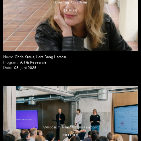
Oplæsning : Chris Kraus
( AUDIO )
Navn:
Chris Kraus, Lars Bang Larsen
Program:
Art & Research
Dato:
03. juni 2025
Symposium: Transparensens skygger
( BILLEDER )