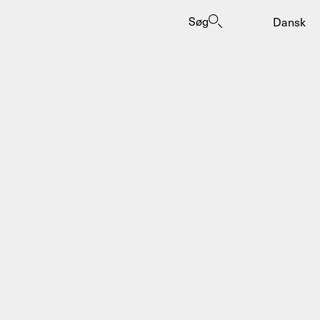
Søg
Dansk
er
ogrammes