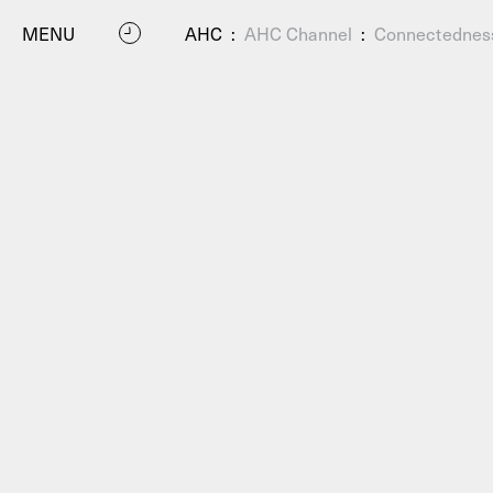
MENU
AHC
:
AHC Channel
:
Connectednes
P
Residenc