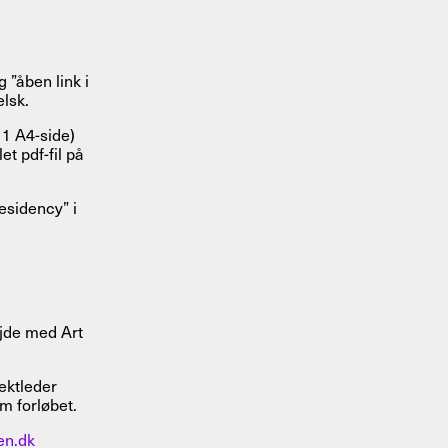
g ”åben link i
lsk.
1 A4-side)
et pdf-fil på
Residency” i
ejde med Art
ektleder
m forløbet.
n.dk