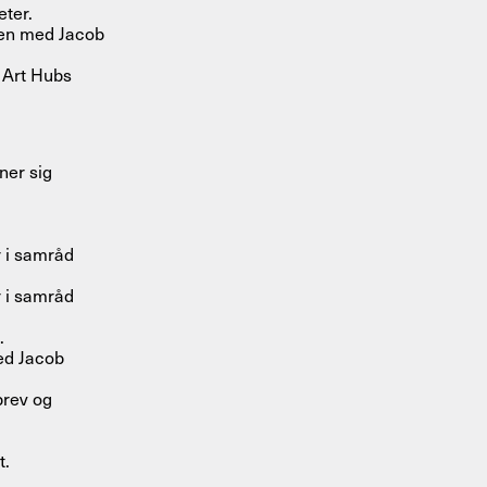
eter.
men med Jacob
 Art Hubs
ner sig
 i samråd
r i samråd
.
ed Jacob
brev og
t.