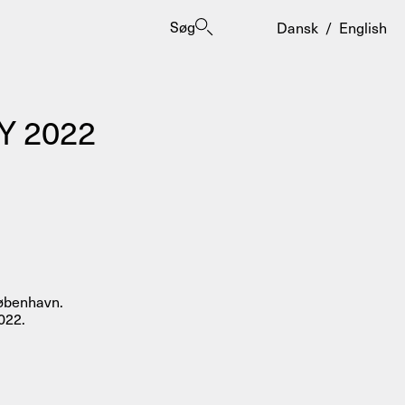
Søg
Dansk
/
English
Y 2022
er
 København.
022.
ogrammes