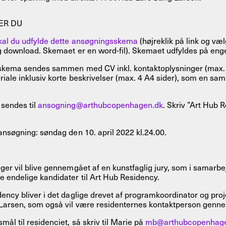
ER DU
skal du udfylde dette ansøgningsskema
(højreklik på link og væl
g download. Skemaet er en word-fil). Skemaet udfyldes på enge
 skema sendes sammen med CV inkl. kontaktoplysninger (max. 
riale inklusiv korte beskrivelser (max. 4 A4 sider), som en saml
sendes til
ansogning@arthubcopenhagen.dk
. Skriv ”Art Hub 
ansøgning: søndag den 10. april 2022 kl.24.00.
ger vil blive gennemgået af en kunstfaglig jury, som i samarb
 endelige kandidater til Art Hub Residency.
ency bliver i det daglige drevet af programkoordinator og proj
Larsen, som også vil være residenternes kontaktperson genne
mål til residenciet, så skriv til Marie på
mb@arthubcopenhage