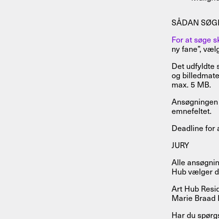
SÅDAN SØG
For at søge 
ny fane”, væl
Det udfyldte
og billedmate
max. 5 MB.
Ansøgningen 
emnefeltet.
Deadline for 
JURY
Alle ansøgnin
Hub vælger de
Art Hub Resid
Marie Braad 
Har du spørgs