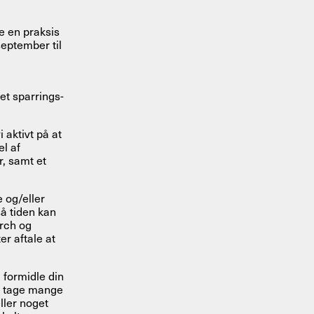
e en praksis
september til
et sparrings-
 aktivt på at
el af
, samt et
 og/eller
så tiden kan
arch og
er aftale at
 formidle din
an tage mange
ller noget