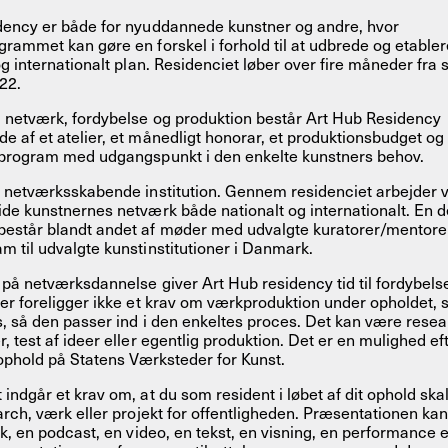
dency er både for nyuddannede kunstner og andre, hvor
rammet kan gøre en forskel i forhold til at udbrede og etabler
og internationalt plan. Residenciet løber over fire måneder fra 
22.
 netværk, fordybelse og produktion består Art Hub Residency
 af et atelier, et månedligt honorar, et produktionsbudget og 
sprogram med udgangspunkt i den enkelte kunstners behov.
 netværksskabende institution. Gennem residenciet arbejder vi
de kunstnernes netværk både nationalt og internationalt. En d
estår blandt andet af møder med udvalgte kuratorer/mentorer
 til udvalgte kunstinstitutioner i Danmark.
på netværksdannelse giver Art Hub residency tid til fordybelse
er foreligger ikke et krav om værkproduktion under opholdet, 
s, så den passer ind i den enkeltes proces. Det kan være rese
, test af ideer eller egentlig produktion. Det er en mulighed eft
 ophold på Statens Værksteder for Kunst.
indgår et krav om, at du som resident i løbet af dit ophold skal
arch, værk eller projekt for offentligheden. Præsentationen k
lk, en podcast, en video, en tekst, en visning, en performance e