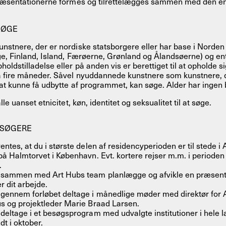
Præsentationerne formes og tilrettelægges sammen med den en
SØGE
nstnere, der er nordiske statsborgere eller har base i Norde
e, Finland, Island, Færøerne, Grønland og Ålandsøerne) og en
oldstilladelse eller på anden vis er berettiget til at opholde s
å fire måneder. Såvel nyuddannede kunstnere som kunstnere, 
at kunne få udbytte af programmet, kan søge. Alder har ingen 
lle uanset etnicitet, køn, identitet og seksualitet til at søge.
NSØGERE
entes, at du i største delen af residencyperioden er til stede i
 på Halmtorvet i København. Evt. kortere rejser m.m. i perioden
.
 sammen med Art Hubs team planlægge og afvikle en præsenta
r dit arbejde.
 gennem forløbet deltage i månedlige møder med direktør for 
us og projektleder Marie Braad Larsen.
 deltage i et besøgsprogram med udvalgte institutioner i hele l
t i oktober.