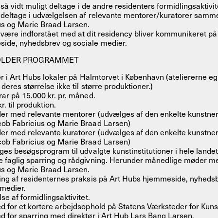
så vidt muligt deltage i de andre residenters formidlingsaktivit
 deltage i udvælgelsen af relevante mentorer/kuratorer sam
us og Marie Braad Larsen.
 være indforstået med at dit residency bliver kommunikeret på
ide, nyhedsbrev og sociale medier.
OLDER PROGRAMMET
er i Art Hubs lokaler på Halmtorvet i København (ateliererne eg
deres størrelse ikke til større produktioner.)
rar på 15.000 kr. pr. måned.
r. til produktion.
er med relevante mentorer (udvælges af den enkelte kunstner
ob Fabricius og Marie Braad Larsen)
er med relevante kuratorer (udvælges af den enkelte kunstne
ob Fabricius og Marie Braad Larsen)
ges besøgsprogram til udvalgte kunstinstitutioner i hele landet
 faglig sparring og rådgivning. Herunder månedlige møder m
us og Marie Braad Larsen.
ing af residenternes praksis på Art Hubs hjemmeside, nyheds
 medier.
se af formidlingsaktivitet.
d for et kortere arbejdsophold på Statens Værksteder for Kuns
d for sparring med direktør i Art Hub Lars Bang Larsen.