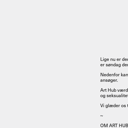
Lige nu er de
er søndag den
Nedenfor kan
ansøger.
Art Hub værdsæ
og seksualitet
Vi glæder os 
~
OM ART HUB