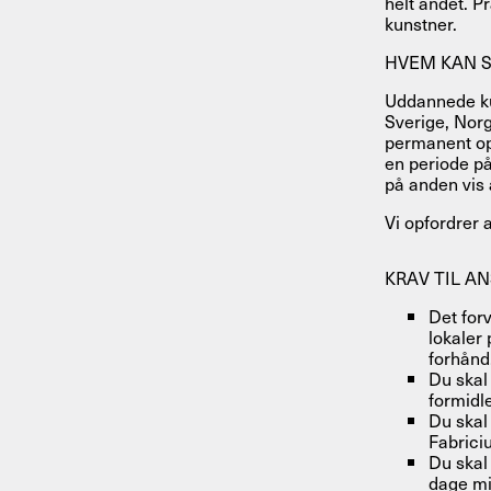
helt andet. 
kunstner.
HVEM KAN 
Uddannede ku
Sverige, Norg
permanent oph
en periode p
på anden vis 
Vi opfordrer a
KRAV TIL A
Det forv
lokaler
forhånd
Du skal
formidle
Du skal
Fabrici
Du skal
dage mid