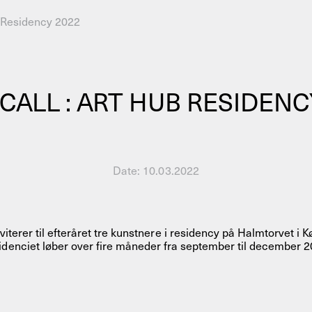
b Residency 2022
AHC Channel
Søg
Besøg
CALL : ART HUB RESIDENC
Date:
10.03.2022
rogramm
Kalender
Room Room
AHC Channel
viterer til efteråret tre kunstnere i residency på Halmtorvet i
idenciet løber over fire måneder fra september til december 2
ies & Studios
Artistic Research
Public Pr