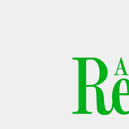
NYHEDSBREV
THORAVEJ 29, 2400 KØBENHAVN NV, DANMARK
I