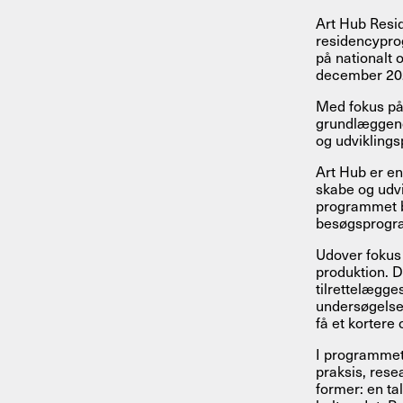
Art Hub Resi
residencyprog
på nationalt 
december 20
Med fokus på
grundlæggende
og udvikling
Art Hub er en
skabe og udvi
programmet b
besøgsprogram
Udover fokus 
produktion. D
tilrettelægge
undersøgelser
få et kortere
I programmet 
praksis, rese
former: en ta