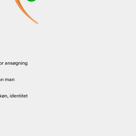
for ansøgning
dan man
køn, identitet