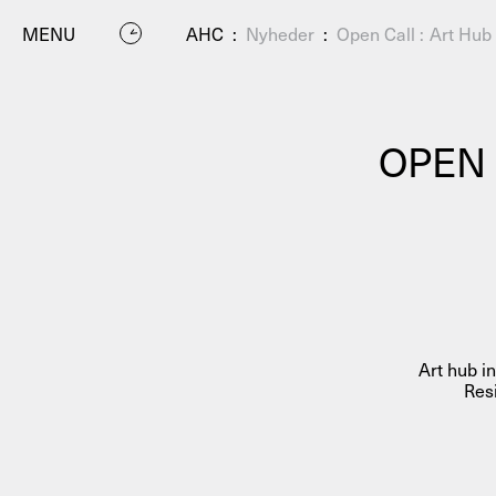
MENU
AHC
:
Nyheder
:
Open Call : Art Hu
OPEN 
P
Art hub in
Res
Residenc