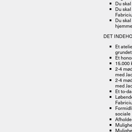
Du skal 
Du skal
Fabrici
Du skal
hjemmes
DET INDEH
Et ateli
grundet 
Et hono
15.000 k
2-4 mød
med Jac
2-4 mød
med Jac
Et to-da
Løbende
Fabrici
Formidl
sociale
Afholdel
Mulighe
Mulighe