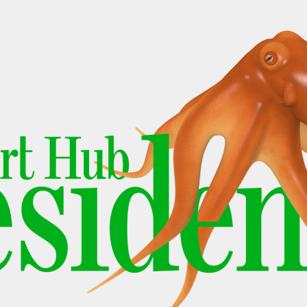
Om
Om AHC
Profiler
Presse
NFO@ARTHUBCOPENHAGEN.DK
INSTAGRAM