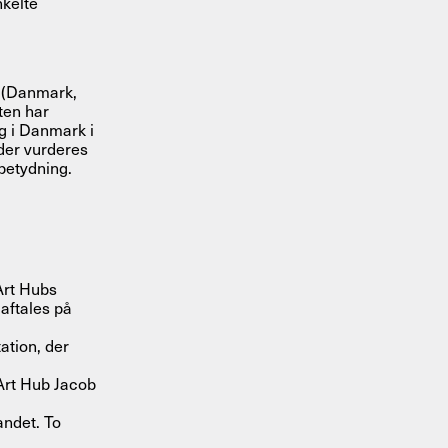
kelte
n (Danmark,
ten har
ig i Danmark i
der vurderes
betydning.
 Art Hubs
 aftales på
tion, der
Art Hub Jacob
andet. To