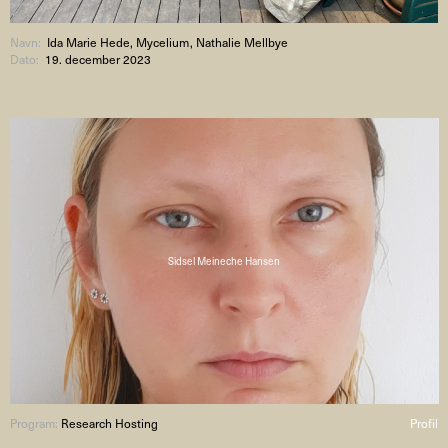
Navn:
Ida Marie Hede, Mycelium, Nathalie Mellbye
Dato:
19. december 2023
Sidsel Meineche Hansen
Program:
Research Hosting
Profil