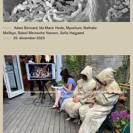
Navn:
Adam Bencard, Ida Marie Hede, Mycelium, Nathalie
Mellbye, Sidsel Meineche Hansen, Sofie Højgaard
Dato:
20. december 2023
Testing Ground: Den endnu urealiserede forestilling IV: Ida Marie Hede, Nathalie Mellbye &
Mycelium
( PDF )