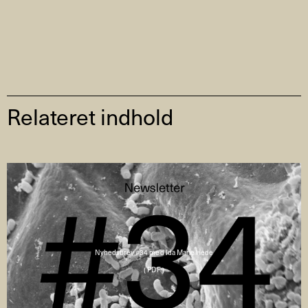
Relateret indhold
Nyhedsbrev #34 med Ida Marie Hede
( PDF )