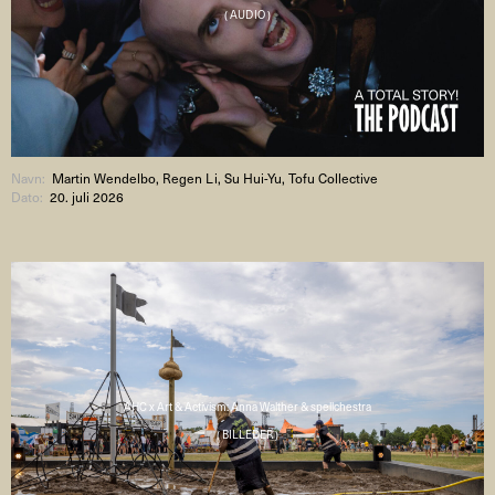
( AUDIO )
Navn:
Martin Wendelbo, Regen Li, Su Hui-Yu, Tofu Collective
Dato:
20. juli 2026
AHC x Art & Activism: Anna Walther & spellchestra
( BILLEDER )