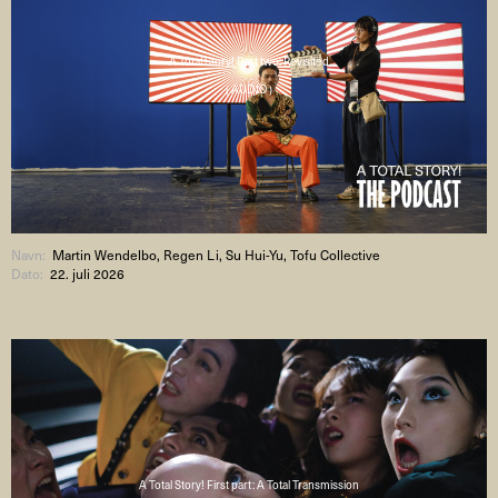
A Total Story! Part two: Revisited
( AUDIO )
Navn:
Martin Wendelbo, Regen Li, Su Hui-Yu, Tofu Collective
Dato:
22. juli 2026
A Total Story! First part: A Total Transmission