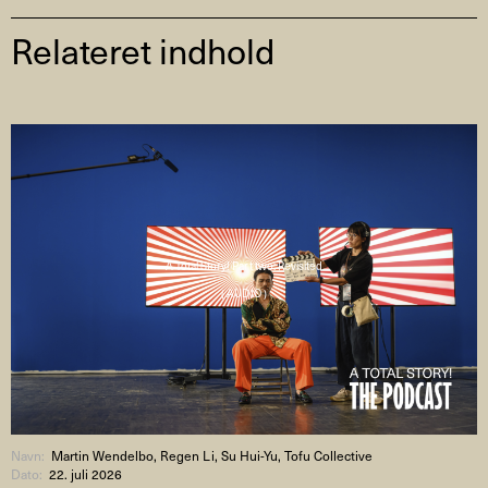
Relateret indhold
A Total Story! Part two: Revisited
( AUDIO )
Navn:
Martin Wendelbo, Regen Li, Su Hui-Yu, Tofu Collective
Dato:
22. juli 2026