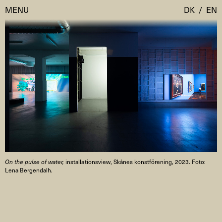
MENU
DK
/
EN
Besøg
Kalender
Room Room
Programmer
AHC Channel
Residencies & Studios
Artistic Research
Om
Public Programmes
On the pulse of water,
installationsview, Skånes konstförening, 2023. Foto:
Om AHC
Lena Bergendalh.
Profiler
Presse
AHC Channel
Søg