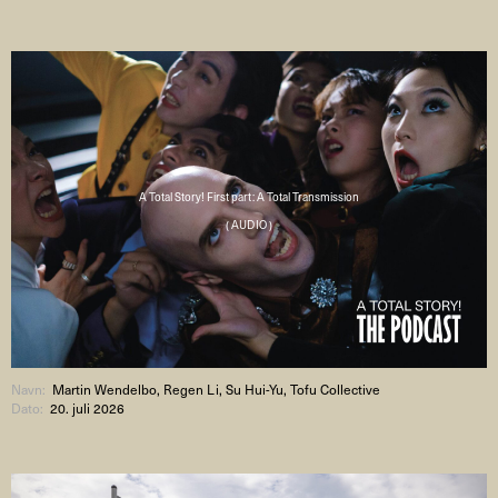
A Total Story! First part: A Total Transmission
( AUDIO )
Navn:
Martin Wendelbo, Regen Li, Su Hui-Yu, Tofu Collective
Dato:
20. juli 2026