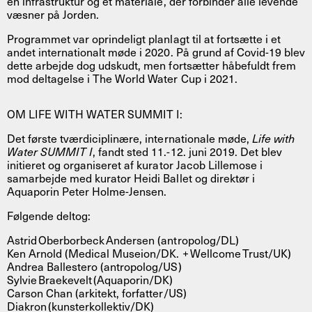
en infrastruktur og et materiale, der forbinder alle levende
væsner på Jorden.
Programmet var oprindeligt planlagt til at fortsætte i et
andet internationalt møde i 2020. På grund af Covid-19 blev
dette arbejde dog udskudt, men fortsætter håbefuldt frem
mod deltagelse i The World Water Cup i 2021.
OM LIFE WITH WATER SUMMIT I:
Det første tværdiciplinære, internationale møde,
Life with
Water SUMMIT I
, fandt sted 11.-12. juni 2019. Det blev
initieret og organiseret af kurator Jacob Lillemose i
samarbejde med kurator Heidi Ballet og direktør i
Aquaporin Peter Holme-Jensen.
Følgende deltog:
Astrid Oberborbeck Andersen (antropolog/DL)
Ken Arnold (Medical Museion/DK. + Wellcome Trust/UK)
Andrea Ballestero (antropolog/US)
Sylvie Braekevelt (Aquaporin/DK)
Carson Chan (arkitekt, forfatter/US)
Diakron (kunsterkollektiv/DK)