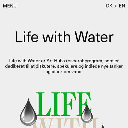
MENU
DK
/
EN
Life with Water
Besøg
Kalender
Room Room
Life with Water er Art Hubs researchprogram, som er
Programmer
AHC Channel
dedikeret til at diskutere, spekulere og indlede nye tanker
og ideer om vand.
Residencies & Studios
Artistic Research
Om
Public Programmes
Om AHC
Profiler
Presse
AHC Channel
Søg