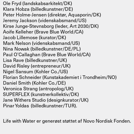
Ole Fryd (landskabsarkitekt/DK)
Klara Hobza (billedkunstner/DE)
Peter Holme-Jensen (direktør, Aquaporin/DK)
Jeremy Jackson (videnskabsmand/US)
Kirse Junge-Stevnsborg (leder, Art 2030/DK)
Aoife Kelleher (Brave Blue World/CA)
Jacob Lillemose (kurator/DK)
Mark Nelson (videnskabsmand/US)
Nina Nowak (billedkunstner/DE/PL)
Paul O’Callaghan (Brave Blue World/CA)
Lisa Rave (billedkunstner/UK)
David Risley (entrepreneur/UK)
Nigel Sansum (Kohler Co./US)
Florian Schneider (Kunstakademiet i Trondheim/NO)
Daniel Smith (Kohler Co./DE)
Veronica Strang (antropolog/UK)
SUPERFLEX (kunstnerkollektiv/DK)
Jane Withers Studio (designkurator/UK)
Pinar Yoldas (billedkunstner/TUR).
Life with Water er generøst støttet af Novo Nordisk Fonden.