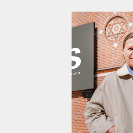
NYHEDSBREV
THORAVEJ 29, 2400 KØBENHAVN NV, DANMARK
I