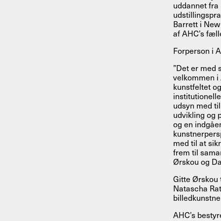
uddannet fra 
udstillingspr
Barrett i New
af AHC’s fæl
Forperson i A
”Det er med 
velkommen i 
kunstfeltet o
institutionel
udsyn med til
udvikling og 
og en indgåen
kunstnerpers
med til at si
frem til samar
Ørskou og Dav
Gitte Ørskou 
Natascha Rat
billedkunstne
AHC’s bestyr