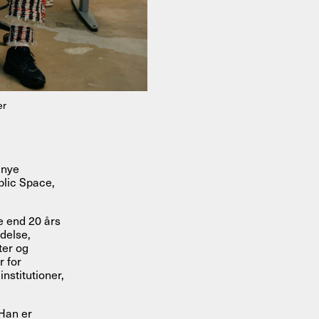
er
 nye
blic Space,
e end 20 års
edelse,
ter og
r for
nstitutioner,
Han er