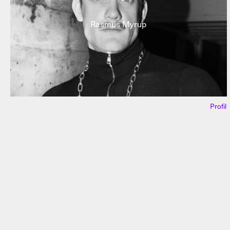
Rasmus Myrup
Profil