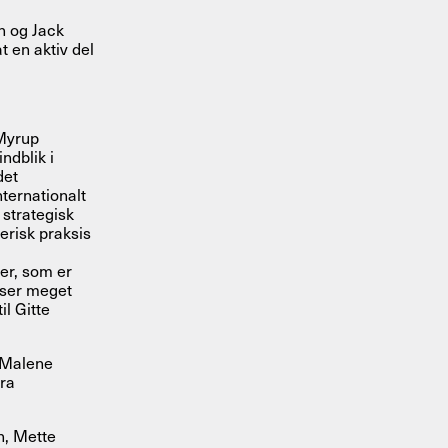
n og Jack
t en aktiv del
 Myrup
ndblik i
det
nternationalt
 strategisk
erisk praksis
er, som er
g ser meget
il Gitte
r Malene
ra
n, Mette