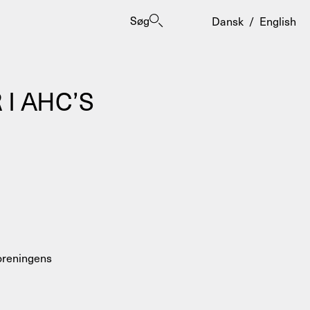
Søg
Dansk
/
English
I AHC’S
er
oreningens
ogrammes