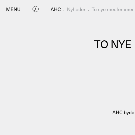
MENU
AHC
:
Nyheder
:
To nye medlemmer i
TO NYE
P
AHC byder
Residenc