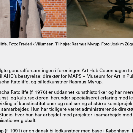
iffe. Foto: Frederik Villumsen. Til højre: Rasmus Myrup. Foto: Joakim Züg
algte generalforsamlingen i foreningen Art Hub Copenhagen to
l AHC’s bestyrelse; direktør for MAPS – Museum for Art in Pu
cha Ratcliffe, og billedkunstner Rasmus Myrup.
ha Ratcliffe (f. 1976) er uddannet kunsthistoriker og har mer
kunst- og kultursektoren, herunder specialiseret erfaring med l
ikling af kunstinstitutioner og realisering af større kunstprojek
le samarbejder. Hun har tidligere været administrerende direktø
udio, hvor hun har arbejdet med projekter i samarbejde med i
isationer globalt.
 (f. 1991) er en dansk billedkunstner med base i København. 