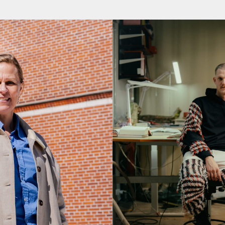
Om
Om AHC
Profiler
Presse
NFO@ARTHUBCOPENHAGEN.DK
INSTAGRAM