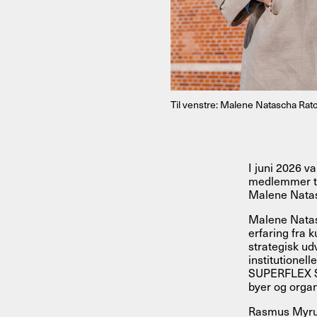
Til venstre: Malene Natascha Ratcl
I juni 2026 v
medlemmer ti
Malene Natas
Malene Natasc
erfaring fra 
strategisk udv
institutionel
SUPERFLEX St
byer og organ
Rasmus Myrup