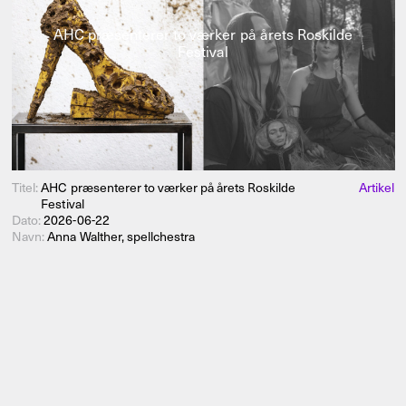
AHC præsenterer to værker på årets Roskilde
Festival
Titel:
AHC præsenterer to værker på årets Roskilde
Artikel
Festival
Dato:
2026-06-22
Navn:
Anna Walther, spellchestra