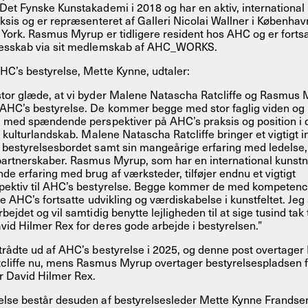
Det Fynske Kunstakademi i 2018 og har en aktiv, international
aksis og er repræsenteret af Galleri Nicolai Wallner i Københav
 York. Rasmus Myrup er tidligere resident hos AHC og er fortsa
lesskab via sit medlemskab af AHC_WORKS.
HC’s bestyrelse, Mette Kynne, udtaler:
stor glæde, at vi byder Malene Natascha Ratcliffe og Rasmus
AHC’s bestyrelse. De kommer begge med stor faglig viden og i
g med spændende perspektiver på AHC’s praksis og position i 
le kulturlandskab. Malene Natascha Ratcliffe bringer et vigtigt i
 bestyrelsesbordet samt sin mangeårige erfaring med ledelse,
partnerskaber. Rasmus Myrup, som har en international kunstn
de erfaring med brug af værksteder, tilføjer endnu et vigtigt
pektiv til AHC’s bestyrelse. Begge kommer de med kompetenc
kre AHC’s fortsatte udvikling og værdiskabelse i kunstfeltet. Je
bejdet og vil samtidig benytte lejligheden til at sige tusind tak t
id Hilmer Rex for deres gode arbejde i bestyrelsen.”
trådte ud af AHC’s bestyrelse i 2025, og denne post overtage
cliffe nu, mens Rasmus Myrup overtager bestyrelsespladsen f
r David Hilmer Rex.
else består desuden af bestyrelsesleder Mette Kynne Frandse