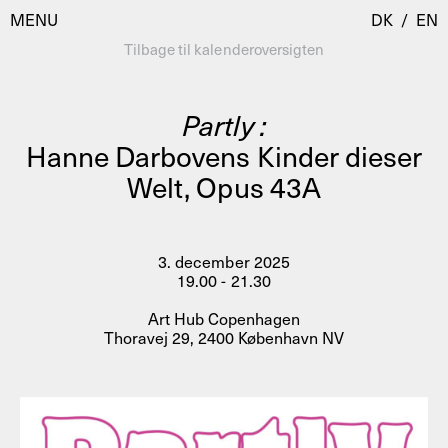
MENU
DK
/
EN
Tilbage til kalenderoversigten
Partly :
Besøg
Hanne Darbovens Kinder dieser
Welt, Opus 43A
Kalender
Room Room
Programmer
AHC Channel
Residencies & Studios
3. december 2025
Artistic Research
19.00 - 21.30
Om
Public Programmes
Art Hub Copenhagen
Thoravej 29, 2400 København NV
Om AHC
Profiler
Presse
AHC Channel
Søg