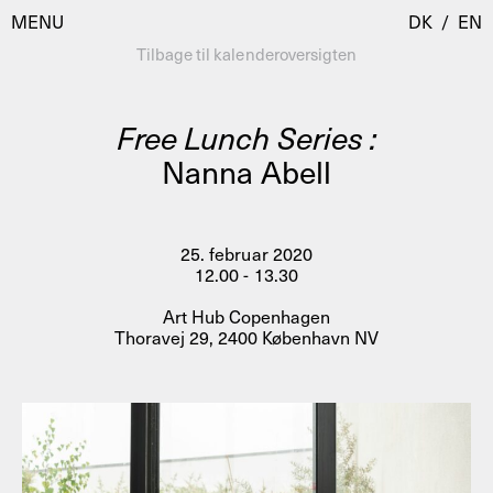
MENU
DK
/
EN
Tilbage til kalenderoversigten
Free Lunch Series :
Besøg
Nanna Abell
Kalender
Room Room
Programmer
AHC Channel
25. februar 2020
12.00 - 13.30
Residencies & Studios
Artistic Research
Art Hub Copenhagen
Om
Public Programmes
Thoravej 29, 2400 København NV
Om AHC
Profiler
Presse
AHC Channel
Søg