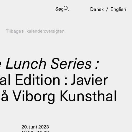
Søg
Dansk
/
English
Tilbage til kalenderoversigten
 Lunch Series :
l Edition : Javier
er
på Viborg Kunsthal
20. juni 2023
ogrammes