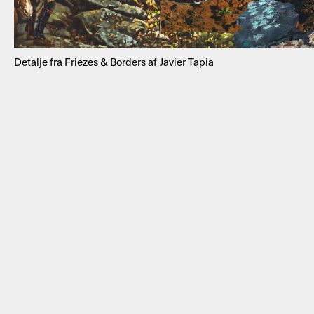
Detalje fra Friezes & Borders af Javier Tapia
NYHEDSBREV
THORAVEJ 29, 2400 KØBENHAVN NV, DANMARK
I