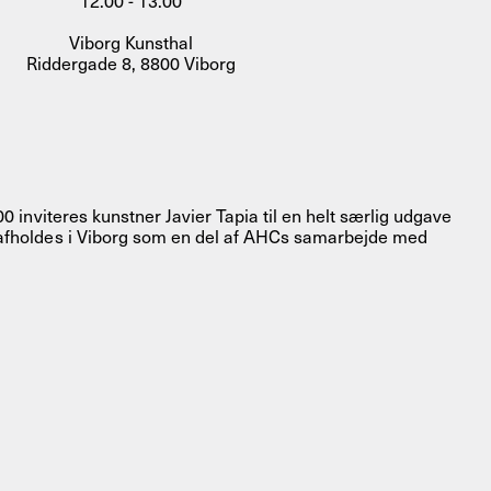
12.00 - 13.00
Viborg Kunsthal
Riddergade 8, 8800 Viborg
00 inviteres kunstner Javier Tapia til en helt særlig udgave
 afholdes i Viborg som en del af AHCs samarbejde med
FACEBOOK
LINKEDIN
COOKIEPOLITIK