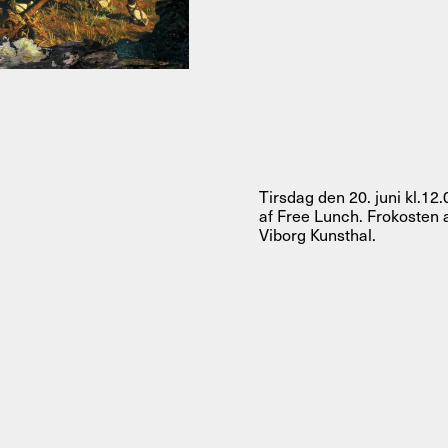
Om
Om AHC
Profiler
Presse
Tirsdag den 20. juni kl.12.
af Free Lunch. Frokosten
NFO@ARTHUBCOPENHAGEN.DK
INSTAGRAM
Viborg Kunsthal.