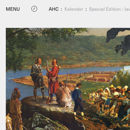
MENU
AHC
:
Kalender
:
Special Edition : J
P
Residenc