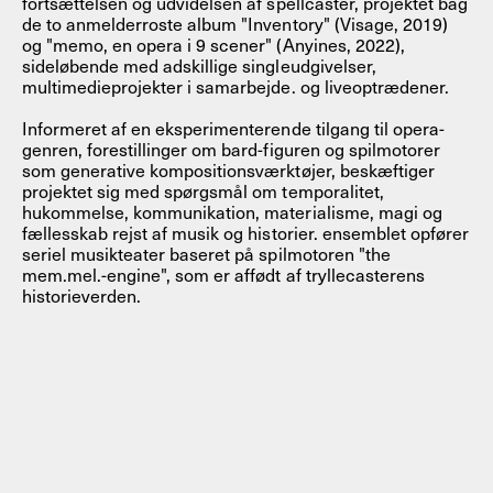
fortsættelsen og udvidelsen af ​​spellcaster, projektet bag
de to anmelderroste album "Inventory" (Visage, 2019)
og "memo, en opera i 9 scener" (Anyines, 2022),
sideløbende med adskillige singleudgivelser,
multimedieprojekter i samarbejde. og liveoptrædener.
Informeret af en eksperimenterende tilgang til opera-
genren, forestillinger om bard-figuren og spilmotorer
som generative kompositionsværktøjer, beskæftiger
projektet sig med spørgsmål om temporalitet,
hukommelse, kommunikation, materialisme, magi og
fællesskab rejst af musik og historier. ensemblet opfører
seriel musikteater baseret på spilmotoren "the
mem.mel.-engine", som er affødt af tryllecasterens
historieverden.