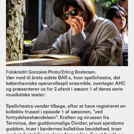
Fotokredit: Gonzales Photo/Erling Brodersen.
Vær med til årets sidste BAR x, hvor spellchestra, det
københavnske operarollespil ensemble, overtager AHC
og præsenterer os for 2.afsnit i sæson 1 af deres serie
musikalske teater:
Spellchestra vender tilbage, efter at have registreret en
kollektiv trussel i episode 1 af sæsonen, "ved
fortrydelseshændelsen": Kraften og virussen fra
Terminus, den guddommelige Divider, privat ejendoms
guddom, truer i bardernes kollektive bevidsthed, truer
med at destabilisere deres forsamling. For at forstå og