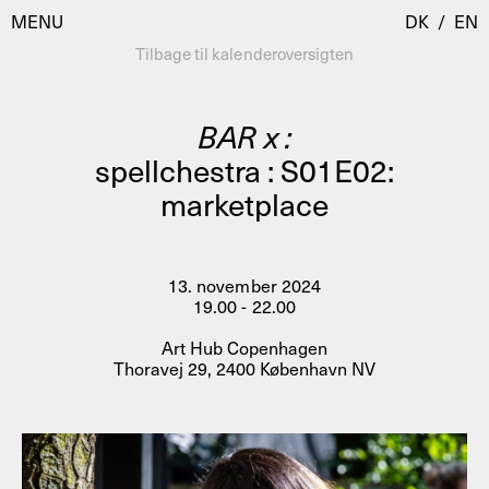
MENU
DK
/
EN
Tilbage til kalenderoversigten
BAR x :
Besøg
spellchestra : S01E02:
marketplace
Kalender
Room Room
Programmer
AHC Channel
Residencies & Studios
13. november 2024
Artistic Research
19.00 - 22.00
Om
Public Programmes
Art Hub Copenhagen
Thoravej 29, 2400 København NV
Om AHC
Profiler
Presse
AHC Channel
Søg