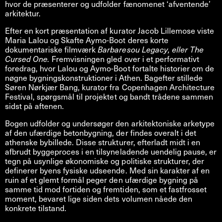
hvor de præsenterer og udfolder fænomenet ‘afventende’
arkitektur.
Efter en kort præsentation af kurator Jacob Lillemose viste
Maria Lalou og Skafte Aymo-Boot deres korte
dokumentariske filmværk
Barbaresou Legacy, eller The
Cursed One.
Fremvisningen gled over i et performativt
foredrag, hvor Lalou og Aymo-Boot fortalte historier om de
nøgne bygningskonstruktioner i Athen. Bagefter stillede
Søren Nørkjær Bang, kurator fra Copenhagen Architecture
Festival, spørgsmål til projektet og bandt trådene sammen
sidst på aftenen.
Bogen udfolder og undersøger den arkitektoniske arketype
af den ufærdige betonbygning, der findes overalt i det
athenske bybillede. Disse strukturer, efterladt midt i en
afbrudt byggeproces i en tilsyneladende uendelig pause, er
tegn på usynlige økonomiske og politiske strukturer, der
definerer byens fysiske udseende. Med sin karakter af en
ruin af et glemt formål peger den ufærdige bygning på
samme tid mod fortiden og fremtiden, som et fastfrosset
moment, bevaret lige siden dets volumen nåede den
konkrete tilstand.