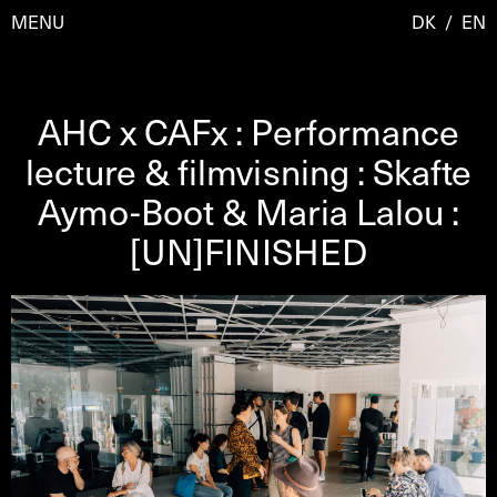
MENU
DK
/
EN
AHC x CAFx : Performance
Besøg
lecture & filmvisning : Skafte
Aymo-Boot & Maria Lalou :
Kalender
Room Room
[UN]FINISHED
Programmer
AHC Channel
Residencies & Studios
Artistic Research
Om
Public Programmes
Om AHC
Profiler
Presse
AHC Channel
Søg