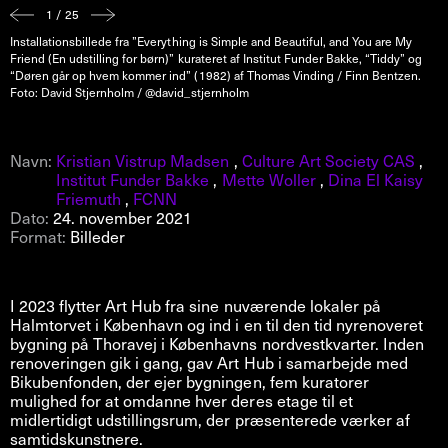
1 / 25
Installationsbillede fra ”Everything is Simple and Beautiful, and You are My
Friend (En udstilling for børn)” kurateret af Institut Funder Bakke, “Tiddy” og
“Døren går op hvem kommer ind” (1982) af Thomas Vinding / Finn Bentzen.
Foto: David Stjernholm / @david_stjernholm
Navn:
Kristian Vistrup Madsen
,
Culture Art Society CAS
,
Institut Funder Bakke
,
Mette Woller
,
Dina El Kaisy
Friemuth
,
FCNN
Dato:
24. november 2021
Format:
Billeder
I 2023 flytter Art Hub fra sine nuværende lokaler på
Halmtorvet i København og ind i en til den tid nyrenoveret
bygning på Thoravej i Københavns nordvestkvarter. Inden
renoveringen gik i gang, gav Art Hub i samarbejde med
Bikubenfonden, der ejer bygningen, fem kuratorer
mulighed for at omdanne hver deres etage til et
midlertidigt udstillingsrum, der præsenterede værker af
samtidskunstnere.