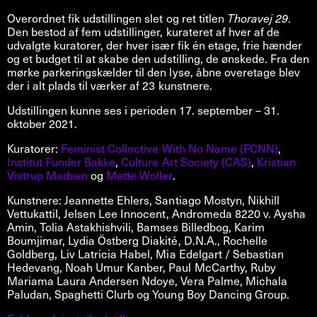
Overordnet fik udstillingen slet og ret titlen
Thoravej 29
.
Den bestod af fem udstillinger, kurateret af hver af de
udvalgte kuratorer, der hver især fik én etage, frie hænder
og et budget til at skabe den udstilling, de ønskede. Fra den
mørke parkeringskælder til den lyse, åbne overetage blev
der i alt plads til værker af 23 kunstnere.
Udstillingen kunne ses i perioden 17. september – 31.
oktober 2021.
Kuratorer:
Feminist Collective With No Name (FCNN)
,
Institut Funder Bakke
,
Culture Art Society (CAS)
,
Kristian
Vistrup Madsen
og
Mette Woller
.
Kunstnere: Jeannette Ehlers, Santiago Mostyn, Nikhill
Vettukattil, Jelsen Lee Innocent, Andromeda 8220 v. Aysha
Amin, Tolia Astakhishvili, Bamses Billedbog, Karim
Boumjimar, Lydia Östberg Diakité, D.N.A., Rochelle
Goldberg, Liv Latricia Habel, Mia Edelgart / Sebastian
Hedevang, Noah Umur Kanber, Paul McCarthy, Ruby
Mariama Laura Andersen Ndoye, Vera Palme, Michala
Paludan, Spaghetti Clurb og Young Boy Dancing Group.