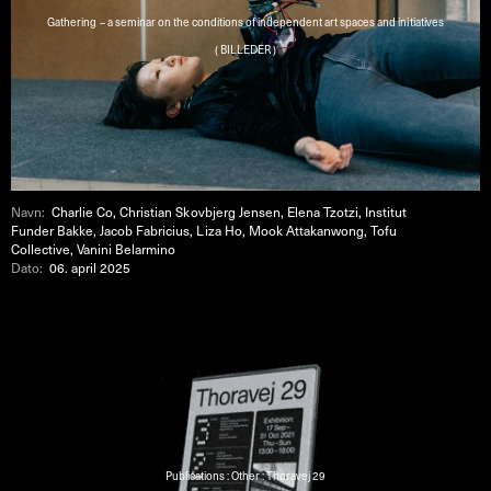
Gathering – a seminar on the conditions of independent art spaces and initiatives
( BILLEDER )
Navn:
Charlie Co, Christian Skovbjerg Jensen, Elena Tzotzi, Institut
Funder Bakke, Jacob Fabricius, Liza Ho, Mook Attakanwong, Tofu
Collective, Vanini Belarmino
Dato:
06. april 2025
Publications : Other : Thoravej 29