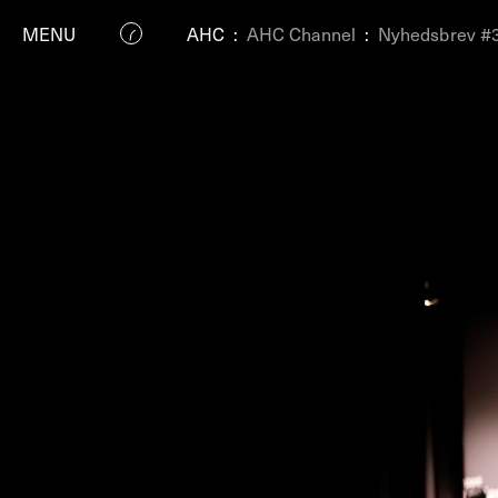
MENU
AHC
:
AHC Channel
:
Nyhedsbrev #
P
Residenc