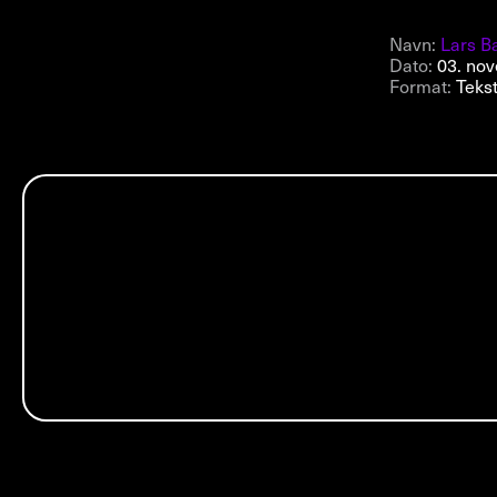
Navn:
Lars B
Dato:
03. no
Format:
Teks