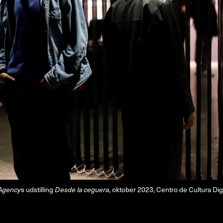
Om
Om AHC
Profiler
Presse
NFO@ARTHUBCOPENHAGEN.DK
INSTAGRAM
Agency
s udstilling
Desde la ceguera
, oktober 2023, Centro de Cultura Digi