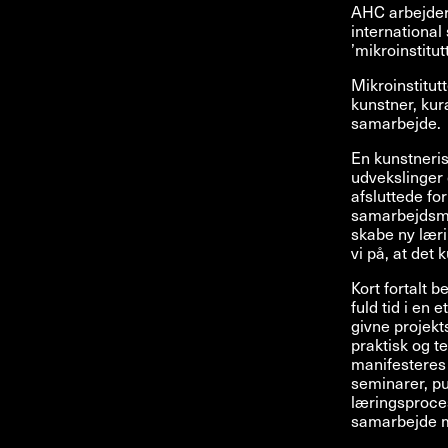
AHC arbejder 
internationa
’mikroinstitutt
Mikroinstitutt
kunstner, kur
samarbejde.
En kunstneris
udvekslinger 
afsluttede fo
samarbejdsmo
skabe ny læri
vi på, at det
Kort fortalt 
fuld tid i en 
givne projekt
praktisk og t
manifesteres 
seminarer, pub
læringsproces
samarbejde me