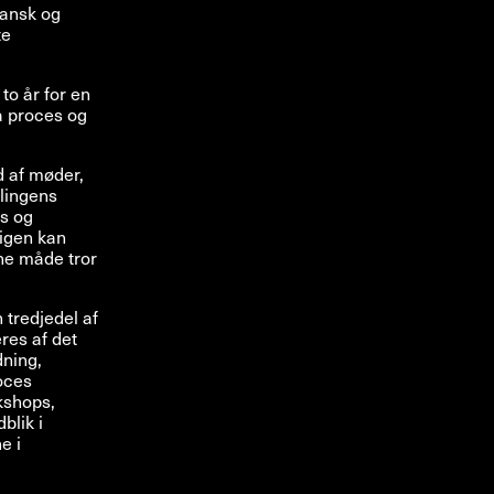
dansk og
te
 to år for en
på proces og
d af møder,
llingens
es og
 igen kan
nne måde tror
 tredjedel af
eres af det
dning,
roces
kshops,
blik i
e i