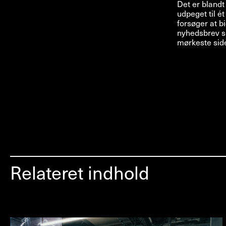
Det er blandt
udpeget til é
forsøger at b
nyhedsbrev s
mørkeste sid
Relateret indhold