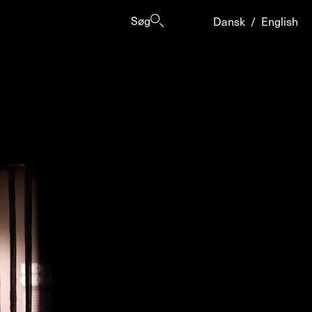
Søg
Dansk
/
English
er
ogrammes