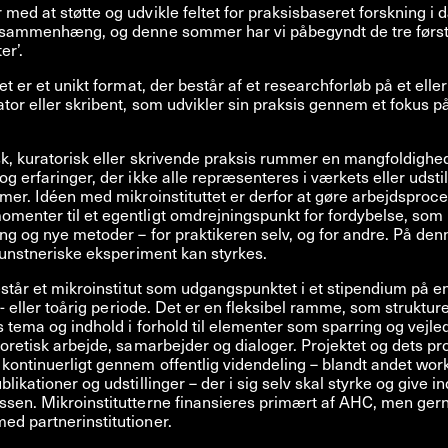
med at støtte og udvikle feltet for praksisbaseret forskning i 
l sammenhæng, og denne sommer har vi påbegyndt de tre førs
er’.
et er et unikt format, der består af et researchforløb på et eller
ator eller skribent, som udvikler sin praksis gennem et fokus 
k, kuratorisk eller skrivende praksis rummer en mangfoldighe
og erfaringer, der ikke alle repræsenteres i værkets eller udsti
rmer. Idéen med mikroinstituttet er derfor at gøre arbejdsproc
menter til et egentligt omdrejningspunkt for fordybelse, som
ng og nye metoder – for praktikeren selv, og for andre. På de
 kunstneriske eksperiment kan styrkes.
består et mikroinstitut som udgangspunktet i et stipendium på en
et- eller toårig periode. Det er en fleksibel ramme, som struktur
s tema og indhold i forhold til elementer som sparring og vejle
eoretisk arbejde, samarbejder og dialoger. Projektet og dets p
kontinuerligt gennem offentlig videndeling – blandt andet wor
likationer og udstillinger – der i sig selv skal styrke og give ind
sen. Mikroinstitutterne finansieres primært af AHC, men gern
d partnerinstitutioner.