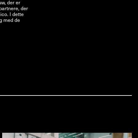
w, der er
partnere, der
co. I dette
ag med de