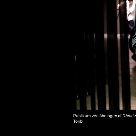
NYHEDSBREV
THORAVEJ 29, 2400 KØBENHAVN NV, DANMARK
I
Publikum ved åbningen af
Ghost 
Torib