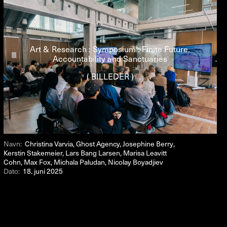
Art & Research : Symposium : Finite Future.
Accountability and Sanctuaries
( BILLEDER )
Navn:
Christina Varvia, Ghost Agency, Josephine Berry,
Kerstin Stakemeier, Lars Bang Larsen, Marisa Leavitt
Cohn, Max Fox, Michala Paludan, Nicolay Boyadjiev
Dato:
18. juni 2025