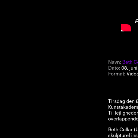
NYHEDSBREV
Navn:
Beth C
Dato:
08. jun
THORAVEJ 29, 2400 KØBENHAVN NV, DANMARK
I
Format:
Vide
Tirsdag den 8
Kunstakadem
Til lejlighed
overlappende 
Beth Collar (
skulpturel in