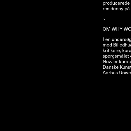
producerede f
residency på 
~
OM WHY W
I en undersø
med Billedhu
kritikere, kur
spørgsmålet 
Now er kurate
Danske Kunst
Aarhus Univer