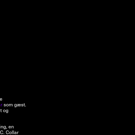
FACEBOOK
LINKEDIN
COOKIEPOLITIK
ke
ar
som gæst.
t og
ing, en
C. Collar