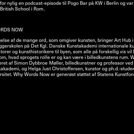
or nylig en podcast-episode til Pogo Bar på KW i Berlin og var 
British School i Rom.
ORDS NOW
gelse af de mange ord, som omgiver kunsten, bringer Art Hub i
ggerskolen på Det Kgl. Danske Kunstakademi internationale k
atorer og kunsthistorikere til byen, som alle på forskellig vis vi
om, hvad sprogets rolle er og kan være i billedkunstens rum.
ret af Simon Dybbroe Møller, billedkunstner og professor ved 
akademi, og Helga Just Christoffersen, kurator og ph.d.-stud
sitet. Why Words Now er generøst støttet af Statens Kunstfon