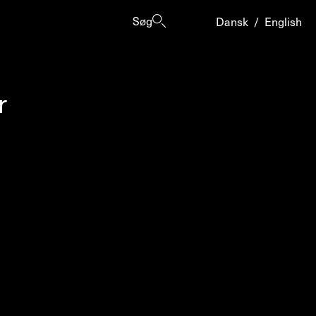
Søg
Dansk
/
English
r
er
ogrammes