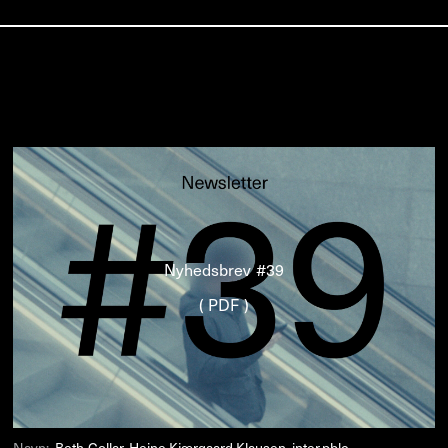
Nyhedsbrev #39
( PDF )
Navn:
Beth Collar, Heine Kjærgaard Klausen, inter.pblc,