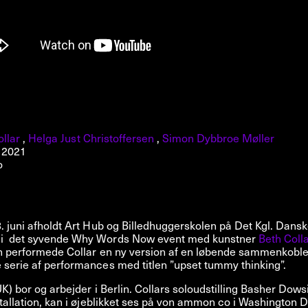
Om
Om AHC
Profiler
Presse
ollar
,
Helga Just Christoffersen
,
Simon Dybbroe Møller
i 2021
NFO@ARTHUBCOPENHAGEN.DK
INSTAGRAM
o
. juni afholdt Art Hub og Billedhuggerskolen på Det Kgl. Dans
i det syvende Why Words Now event med kunstner
Beth Coll
en performede Collar en ny version af en løbende sammenkoble
serie af performances med titlen ”upset tummy thinking”.
UK) bor og arbejder i Berlin. Collars soloudstilling Basher Dows
stallation, kan i øjeblikket ses på von ammon co i Washington D