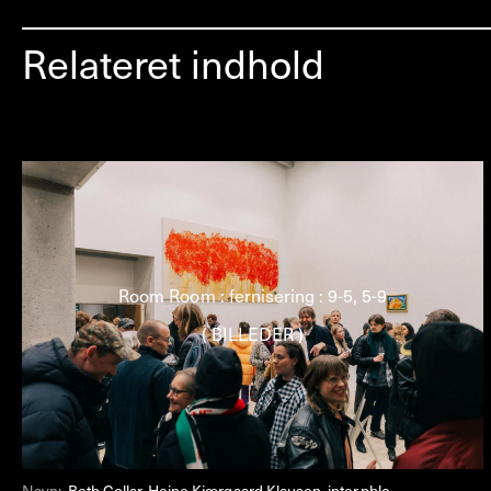
Relateret indhold
Room Room : fernisering : 9-5, 5-9
( BILLEDER )
Navn:
Beth Collar, Heine Kjærgaard Klausen, inter.pblc,