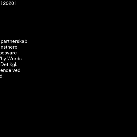
i 2020 i
 partnerskab
unstnere,
l besvare
 Why Words
Det Kgl.
erende ved
d.