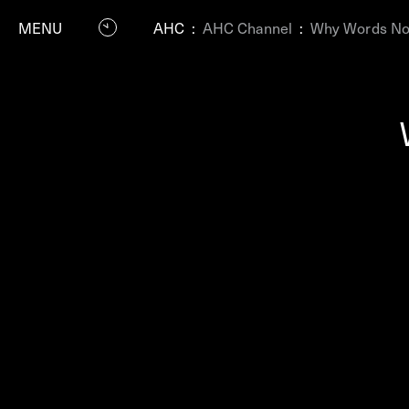
MENU
AHC
:
AHC Channel
:
Why Words Now
P
Residenc