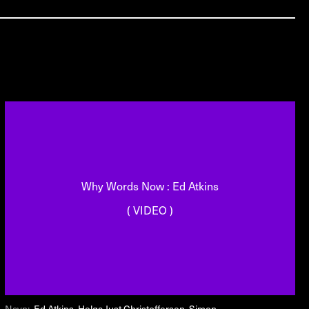
Why Words Now : Ed Atkins
( VIDEO )
Navn:
Ed Atkins, Helga Just Christoffersen, Simon