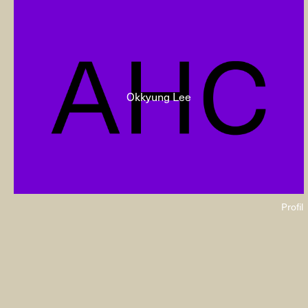
Okkyung Lee
Profil