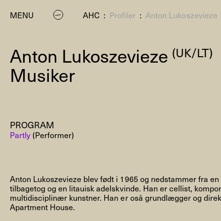
MENU
AHC
:
Profiler
:
Anton Lukoszevieze
Anton Lukoszevieze
(UK/LT)
Musiker
PROGRAM
P
Partly
(Performer)
Anton Lukoszevieze blev født i 1965 og nedstammer fra en
tilbagetog og en litauisk adelskvinde. Han er cellist, kompo
multidisciplinær kunstner. Han er oså grundlægger og dire
Apartment House.
Residenc