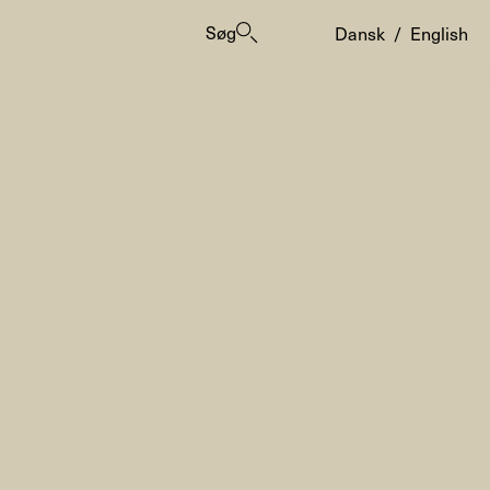
Søg
Dansk
/
English
er
ogrammes