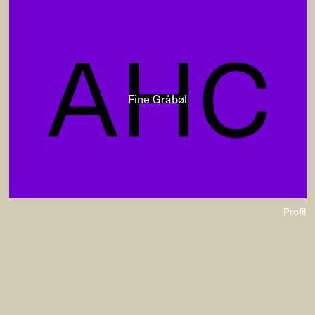
Fine Gråbøl
Profil