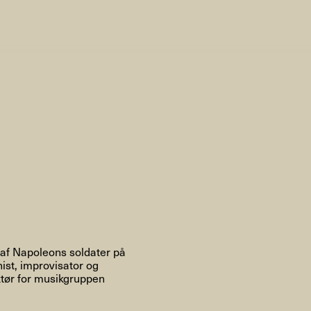
AHC Channel
Søg
Besøg
rogramm
Kalender
Room Room
AHC Channel
 af Napoleons soldater på
nist, improvisator og
ktør for musikgruppen
ies & Studios
Artistic Research
Public Pr