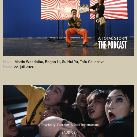
A Total Story! Part two: Revisited
( AUDIO )
Navn:
Martin Wendelbo, Regen Li, Su Hui-Yu, Tofu Collective
Dato:
22. juli 2026
A Total Story! First part: A Total Transmission
( AUDIO )