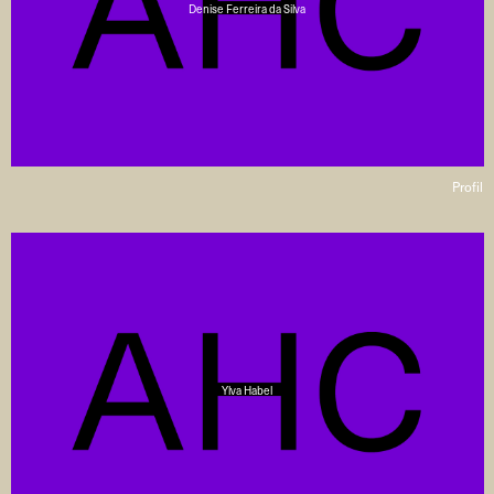
Denise Ferreira da Silva
Profil
Ylva Habel