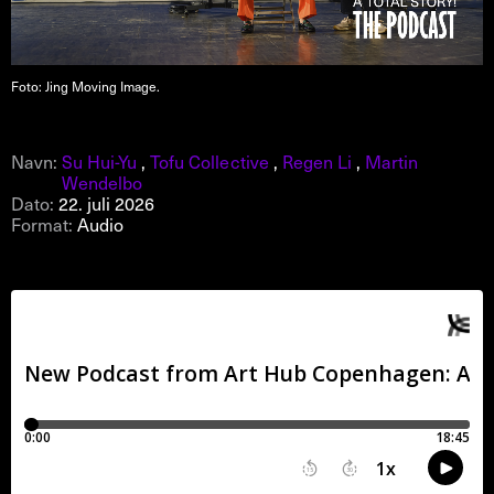
Foto: Jing Moving Image.
Navn:
Su Hui-Yu
,
Tofu Collective
,
Regen Li
,
Martin
Wendelbo
Dato:
22. juli 2026
Format:
Audio