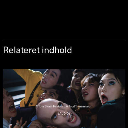
Relateret indhold
A Total Story! First part: A Total Transmission
( AUDIO )