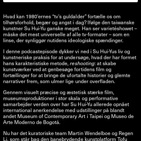
Hvad kan 1980’ernes “tv’s guldalder” fortælle os om
tilhørsforhold, begær og angst i dag? Ifølge den taiwanske
kunstner Su Hui-Yu ganske meget. Han ser varietéshowet –
måske det mest universelle af alle tv-formater – som en
linse, der synliggør nutidens ideologiske spændinger.
I denne podcastepisode dykker vi ned i Su Hui-Yus liv og
kunstneriske praksis for at undersøge, hvad der har formet
hans karakteristiske metode,
reshooting
: at skabe
kunstværker ved at genbesøge fortidens film og
fortællinger for at bringe de ufortalte historier og glemte
narrativer frem, som ulmer lige under overfladen.
Gennem visuelt præcise og æstetisk stærke film,
museumsproduktioner i stor skala og performative
samarbejder verden over har Su Hui-Yu allerede opnået
international anerkendelse med udstillinger på blandt
andet Museum of Contemporary Art i Taipei og Museo de
Arte Moderno de Bogotá.
Nu har det kuratoriske team Martin Wendelboe og Regen
Li, som står bag den banebrydende kunstplatform Tofu