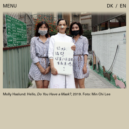
MENU
DK
/
EN
Besøg
Kalender
Room Room
Programmer
AHC Channel
Residencies & Studios
Artistic Research
Om
Public Programmes
Molly Haslund: Hello,
Do You Have a Mask?
, 2019. Foto: Min Chi Lee
Om AHC
Profiler
Presse
AHC Channel
Søg