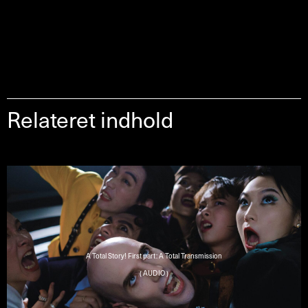
Relateret indhold
A Total Story! First part: A Total Transmission
( AUDIO )