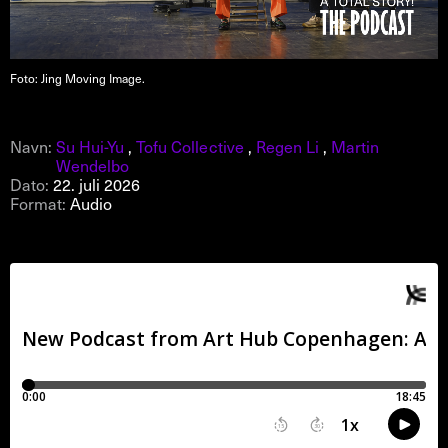
Foto: Jing Moving Image.
Navn:
Su Hui-Yu
,
Tofu Collective
,
Regen Li
,
Martin
Wendelbo
Dato:
22. juli 2026
Format:
Audio