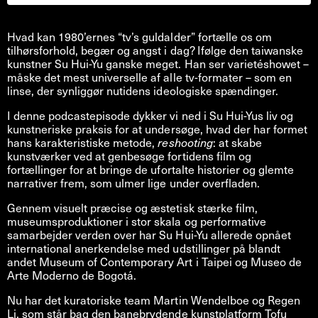
Hvad kan 1980’ernes “tv’s guldalder” fortælle os om
tilhørsforhold, begær og angst i dag? Ifølge den taiwanske
kunstner Su Hui-Yu ganske meget. Han ser varietéshowet –
måske det mest universelle af alle tv-formater – som en
linse, der synliggør nutidens ideologiske spændinger.
I denne podcastepisode dykker vi ned i Su Hui-Yus liv og
kunstneriske praksis for at undersøge, hvad der har formet
hans karakteristiske metode,
reshooting
: at skabe
kunstværker ved at genbesøge fortidens film og
fortællinger for at bringe de ufortalte historier og glemte
narrativer frem, som ulmer lige under overfladen.
Gennem visuelt præcise og æstetisk stærke film,
museumsproduktioner i stor skala og performative
samarbejder verden over har Su Hui-Yu allerede opnået
international anerkendelse med udstillinger på blandt
andet Museum of Contemporary Art i Taipei og Museo de
Arte Moderno de Bogotá.
Nu har det kuratoriske team Martin Wendelboe og Regen
Li, som står bag den banebrydende kunstplatform Tofu