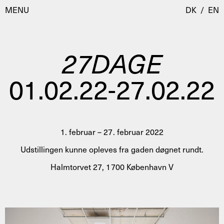
MENU
DK
/
EN
27DAGE
Besøg
01.02.22-27.02.22
Kalender
Room Room
Programmer
AHC Channel
Residencies & Studios
1. februar – 27. februar 2022
Artistic Research
Udstillingen kunne opleves fra gaden døgnet rundt.
Om
Public Programmes
Halmtorvet 27, 1700 København V
Om AHC
Profiler
Presse
AHC Channel
Søg