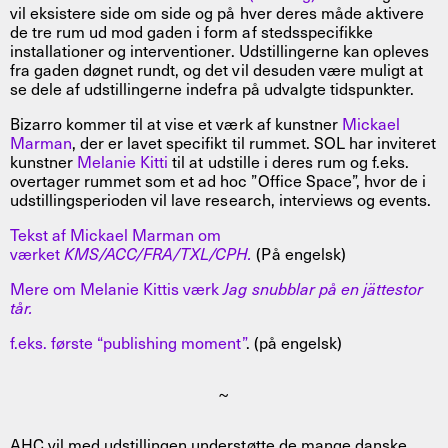
vil eksistere side om side og på hver deres måde aktivere
de tre rum ud mod gaden i form af stedsspecifikke
installationer og interventioner. Udstillingerne kan opleves
fra gaden døgnet rundt, og det vil desuden være muligt at
se dele af udstillingerne indefra på udvalgte tidspunkter.
Bizarro kommer til at vise et værk af kunstner
Mickael
Marman
, der er lavet specifikt til rummet. SOL har inviteret
kunstner
Melanie Kitti
til at udstille i deres rum og f.eks.
overtager rummet som et ad hoc ”Office Space”, hvor de i
udstillingsperioden vil lave research, interviews og events.
Tekst af Mickael Marman om
værket
KMS/ACC/FRA/TXL/CPH.
(På engelsk)
Mere om Melanie Kittis værk
Jag snubblar på en jättestor
tår.
f.eks. første “publishing moment”
. (på engelsk)
~
AHC vil med udstillingen understøtte de mange danske