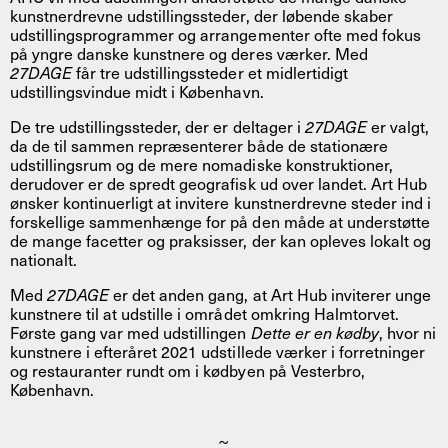
kunstnerdrevne udstillingssteder, der løbende skaber
udstillingsprogrammer og arrangementer ofte med fokus
på yngre danske kunstnere og deres værker. Med
27DAGE
får tre udstillingssteder et midlertidigt
udstillingsvindue midt i København.
De tre udstillingssteder, der er deltager i
27DAGE
er valgt,
da de til sammen repræsenterer både de stationære
udstillingsrum og de mere nomadiske konstruktioner,
derudover er de spredt geografisk ud over landet. Art Hub
ønsker kontinuerligt at invitere kunstnerdrevne steder ind i
forskellige sammenhænge for på den måde at understøtte
de mange facetter og praksisser, der kan opleves lokalt og
nationalt.
Med
27DAGE
er det anden gang, at Art Hub inviterer unge
kunstnere til at udstille i området omkring Halmtorvet.
Første gang var med udstillingen
Dette er en kødby
, hvor ni
kunstnere i efteråret 2021 udstillede værker i forretninger
og restauranter rundt om i kødbyen på Vesterbro,
København.
~