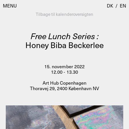
MENU
DK
/
EN
Tilbage til kalenderoversigten
Free Lunch Series :
Besøg
Honey Biba Beckerlee
Kalender
Room Room
Programmer
AHC Channel
15. november 2022
12.00 - 13.30
Residencies & Studios
Artistic Research
Art Hub Copenhagen
Om
Public Programmes
Thoravej 29, 2400 København NV
Om AHC
Profiler
Presse
AHC Channel
Søg