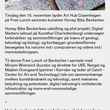
Tirsdag den 15. november byder Art Hub Copenhagen
på Free Lunch sammen kunstner Honey Biba Beckerlee.
Honey Biba Beckerlees udstilling og phd projekt; Digital
Matters (aktuel på Kunsthal Charlottenborg) undersøger
forbindelser og sammenfiltringer på tværs af geologi,
teknologi og biologi, og kortlægger grundstoffernes
bevægelse fra naturen ind i computeren og videre ind i
menneskekroppen.
Til denne Free Lunch vil Beckerlee i samtale med
Miriam Wistreich (kurator og direktør for UKS, Norge) og
Majken Overgaard (partner i Korridor og leder af Catch -
Center for Art and Technology) tale om sammenhænge
mellem kunsthåndværk og teknologi, samt mønstres
betydning og potentialer, digital teknologi’s omfattende
infrastruktur og mere-end-menneskelige
sammenfiltringer.
~
Hvis du ønsker at deltage i frokosten, skal du sende en