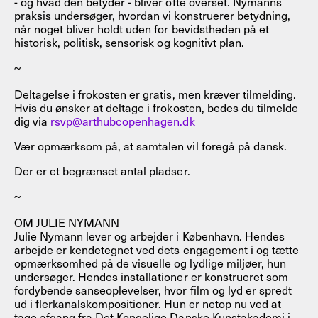
- og hvad den betyder - bliver ofte overset. Nymanns
praksis undersøger, hvordan vi konstruerer betydning,
når noget bliver holdt uden for bevidstheden på et
historisk, politisk, sensorisk og kognitivt plan.
~
Deltagelse i frokosten er gratis, men kræver tilmelding.
Hvis du ønsker at deltage i frokosten, bedes du tilmelde
dig via
rsvp@arthubcopenhagen.dk
Vær opmærksom på, at samtalen vil foregå på dansk.
Der er et begrænset antal pladser.
~
OM JULIE NYMANN
Julie Nymann lever og arbejder i København. Hendes
arbejde er kendetegnet ved dets engagement i og tætte
opmærksomhed på de visuelle og lydlige miljøer, hun
undersøger. Hendes installationer er konstrueret som
fordybende sanseoplevelser, hvor film og lyd er spredt
ud i flerkanalskompositioner. Hun er netop nu ved at
tage afgang fra Det Kongelige Danske Kunstakademi i