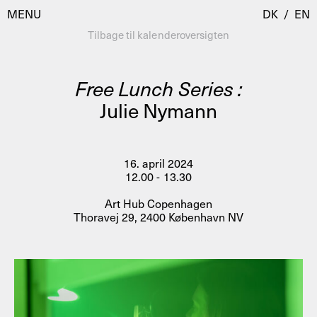
MENU
DK
/
EN
Tilbage til kalenderoversigten
Free Lunch Series :
Besøg
Julie Nymann
Kalender
Room Room
Programmer
AHC Channel
16. april 2024
12.00 - 13.30
Residencies & Studios
Artistic Research
Art Hub Copenhagen
Om
Public Programmes
Thoravej 29, 2400 København NV
Om AHC
Profiler
Presse
AHC Channel
Søg