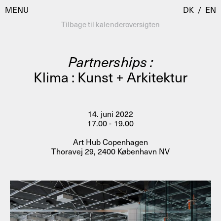
MENU
DK
/
EN
Tilbage til kalenderoversigten
Partnerships :
Besøg
Klima : Kunst + Arkitektur
Kalender
Room Room
Programmer
AHC Channel
14. juni 2022
17.00 - 19.00
Residencies & Studios
Artistic Research
Art Hub Copenhagen
Om
Public Programmes
Thoravej 29, 2400 København NV
Om AHC
Profiler
Presse
AHC Channel
Søg