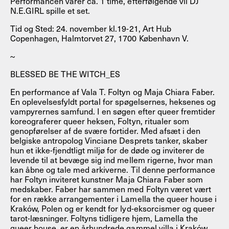
Performancen varer ca. 1 time, efterfølgende vil DJ
N.E.GIRL spille et set.
Tid og Sted: 24. november kl.19-21, Art Hub
Copenhagen, Halmtorvet 27, 1700 København V.
~
BLESSED BE THE WITCH_ES
En performance af Vala T. Foltyn og Maja Chiara Faber.
En oplevelsesfyldt portal for spøgelsernes, heksenes og
vampyrernes samfund. I en søgen efter queer fremtider
koreograferer queer heksen, Foltyn, ritualer som
genopførelser af de svære fortider. Med afsæt i den
belgiske antropolog Vinciane Desprets tanker, skaber
hun et ikke-fjendtligt miljø for de døde og inviterer de
levende til at bevæge sig ind mellem rigerne, hvor man
kan åbne og tale med arkiverne. Til denne performance
har Foltyn inviteret kunstner Maja Chiara Faber som
medskaber. Faber har sammen med Foltyn været vært
for en række arrangementer i Lamella the queer house i
Kraków, Polen og er kendt for lyd-eksorcismer og queer
tarot-læsninger. Foltyns tidligere hjem, Lamella the
queer house, er en århundrede gammel villa i Kraków,