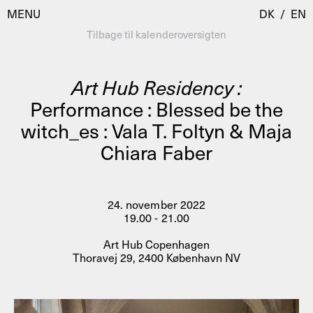
MENU
DK
/
EN
Tilbage til kalenderoversigten
Art Hub Residency :
Besøg
Performance : Blessed be the
witch_es : Vala T. Foltyn & Maja
Kalender
Room Room
Chiara Faber
Programmer
AHC Channel
Residencies & Studios
Artistic Research
24. november 2022
Om
Public Programmes
19.00 - 21.00
Om AHC
Art Hub Copenhagen
Profiler
Thoravej 29, 2400 København NV
Presse
AHC Channel
Søg