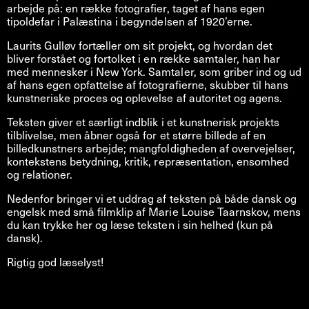
arbejde på: en række fotografier, taget af hans egen
tipoldefar i Palæstina i begyndelsen af 1920’erne.
Laurits Gulløv fortæller om sit projekt, og hvordan det
bliver forstået og fortolket i en række samtaler, han har
med mennesker i New York. Samtaler, som griber ind og ud
af hans egen opfattelse af fotografierne, skubber til hans
kunstneriske proces og oplevelse af autoritet og agens.
Teksten giver et særligt indblik i et kunstnerisk projekts
tilblivelse, men åbner også for et større billede af en
billedkunstners arbejde; mangfoldigheden af overvejelser,
kontekstens betydning, kritik, repræsentation, ensomhed
og relationer.
Nedenfor bringer vi et uddrag af teksten på både dansk og
engelsk med små filmklip af Marie Louise Taarnskov, mens
du kan trykke her og læse teksten i sin helhed (kun på
dansk).
Rigtig god læselyst!