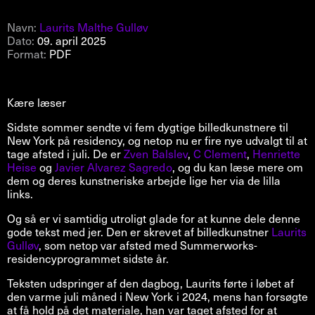
Navn:
Laurits Malthe Gulløv
Dato:
09. april 2025
Format:
PDF
Kære læser
Sidste sommer sendte vi fem dygtige billedkunstnere til
New York på residency, og netop nu er fire nye udvalgt til at
tage afsted i juli. De er
Zven Balslev
,
C Clement
,
Henriette
Heise
og
Javier Alvarez Sagredo
, og du kan læse mere om
dem og deres kunstneriske arbejde lige her via de lilla
links.
Og så er vi samtidig utroligt glade for at kunne dele denne
gode tekst med jer. Den er skrevet af billedkunstner
Laurits
Gulløv
, som netop var afsted med Summerworks-
residencyprogrammet sidste år.
Teksten udspringer af den dagbog, Laurits førte i løbet af
den varme juli måned i New York i 2024, mens han forsøgte
at få hold på det materiale, han var taget afsted for at