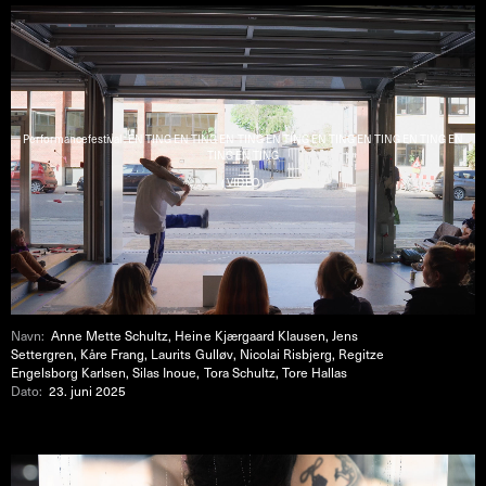
Performancefestival : EN TING EN TING EN TING EN TING EN TING EN TING EN TING EN
TING EN TING
( VIDEO )
Navn:
Anne Mette Schultz, Heine Kjærgaard Klausen, Jens
Settergren, Kåre Frang, Laurits Gulløv, Nicolai Risbjerg, Regitze
Engelsborg Karlsen, Silas Inoue, Tora Schultz, Tore Hallas
Dato:
23. juni 2025