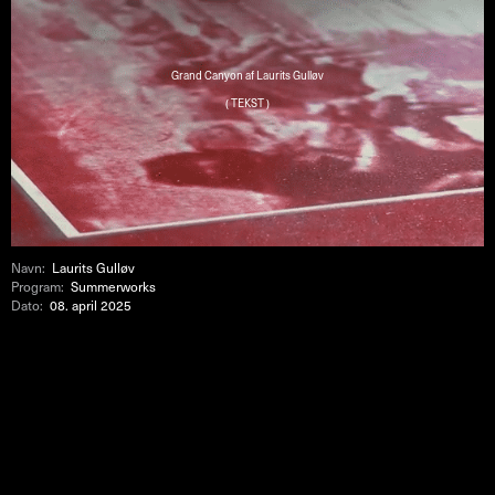
Grand Canyon af Laurits Gulløv
( TEKST )
Navn:
Laurits Gulløv
Program:
Summerworks
Dato:
08. april 2025