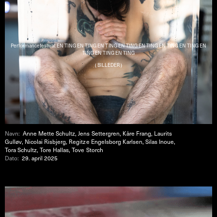
Performancefestival: EN TING EN TING EN TING EN TING EN TING EN TING EN TING EN
TING EN TING EN TING
( BILLEDER )
Navn:
Anne Mette Schultz, Jens Settergren, Kåre Frang, Laurits
Gulløv, Nicolai Risbjerg, Regitze Engelsborg Karlsen, Silas Inoue,
Tora Schultz, Tore Hallas, Tove Storch
Dato:
29. april 2025