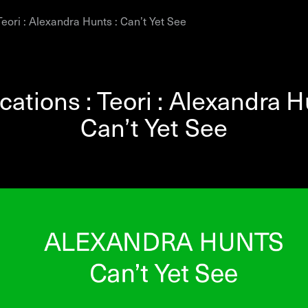
Teori : Alexandra Hunts : Can’t Yet See
AHC Channel
Søg
Besøg
cations : Teori : Alexandra H
Can’t Yet See
rogramm
Kalender
Room Room
AHC Channel
ies & Studios
Artistic Research
Public Pr