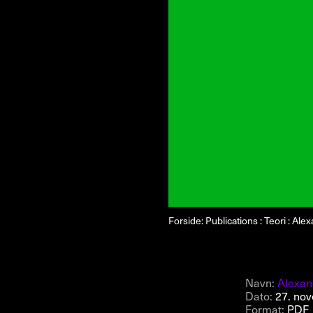
Forside: Publications : Teori : Ale
Navn:
Alexan
Dato:
27. no
Format:
PDF