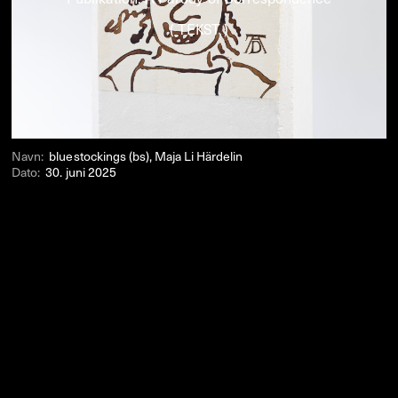
( TEKST )
Navn:
bluestockings (bs), Maja Li Härdelin
Dato:
30. juni 2025