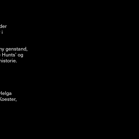
der
 i
 ny genstand,
e Hunts’ og
istorie.
 Helga
Koester,