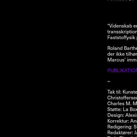
“Videnskab e
transskriptio
Faststoffysik
Roland Barthe
der ikke tilh
Marcus’ immi
PUBLIKATIO
~
Tak til: Kuns
Christoffers
Charles M. M
Støtte: La B
Design: Alex
Korrektur: A
Redigering: 
Redaktører: 