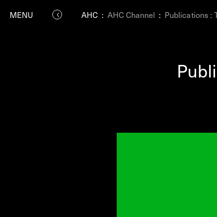
MENU
AHC
:
AHC Channel
:
Publications : 
Publi
P
Residenc