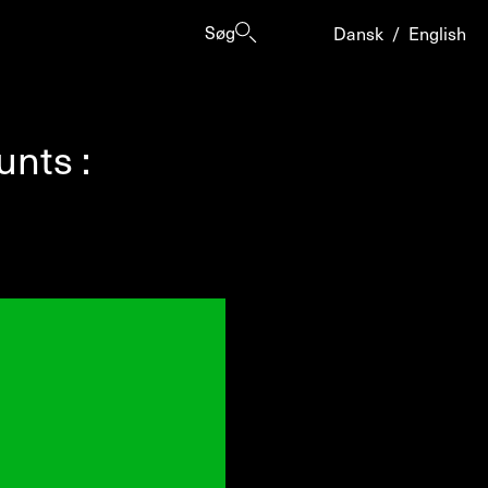
Søg
Dansk
/
English
unts :
er
ogrammes