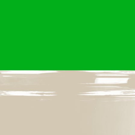
Om
Om AHC
Profiler
Presse
NFO@ARTHUBCOPENHAGEN.DK
INSTAGRAM