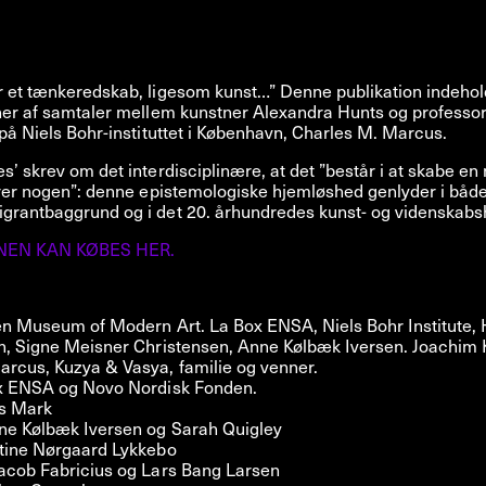
r et tænkeredskab, ligesom kunst…” Denne publikation indehol
ner af samtaler mellem kunstner Alexandra Hunts og professor
 på Niels Bohr-instituttet i København, Charles M. Marcus.
s’ skrev om det interdisciplinære, at det ”består i at skabe en
ører nogen”: denne epistemologiske hjemløshed genlyder i båd
grantbaggrund og i det 20. århundredes kunst- og videnskabsh
NEN KAN KØBES HER.
ten Museum of Modern Art. La Box ENSA, Niels Bohr Institute,
en, Signe Meisner Christensen, Anne Kølbæk Iversen. Joachim 
arcus, Kuzya & Vasya, familie og venner.
ox ENSA og Novo Nordisk Fonden.
is Mark
nne Kølbæk Iversen og Sarah Quigley
Stine Nørgaard Lykkebo
Jacob Fabricius og Lars Bang Larsen