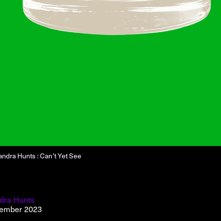
xandra Hunts : Can’t Yet See
dra Hunts
vember 2023