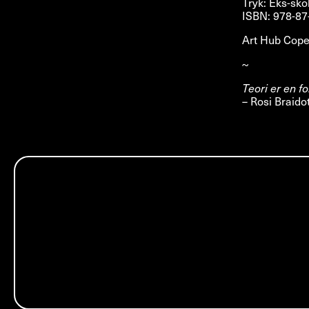
Tryk: Eks-sk
ISBN: 978-87
Art Hub Cope
~
Teori er en 
– Rosi Braidot