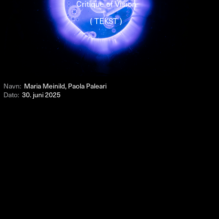
Critique of Vision
( TEKST )
Navn:
Maria Meinild, Paola Paleari
Dato:
30. juni 2025