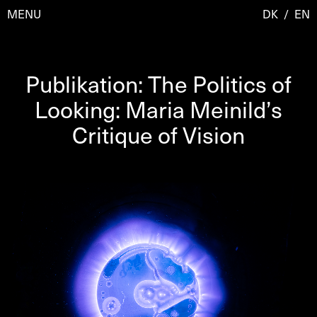
MENU
DK
/
EN
Publikation: The Politics of
Besøg
Looking: Maria Meinild’s
Critique of Vision
Kalender
Room Room
Programmer
AHC Channel
Residencies & Studios
Artistic Research
Om
Public Programmes
Om AHC
Profiler
Presse
AHC Channel
Søg