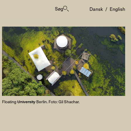
Søg
Dansk
/
English
er
Floating
University
Berlin. Foto: Gil Shachar.
ogrammes