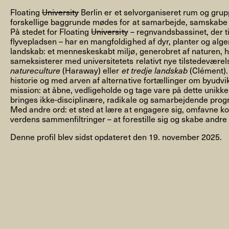
Floating
University
Berlin er et selvorganiseret rum og grup
forskellige baggrunde mødes for at samarbejde, samskabe 
På stedet for Floating
University
– regnvandsbassinet, der ti
flyvepladsen – har en mangfoldighed af dyr, planter og alger
landskab: et menneskeskabt miljø, generobret af naturen, 
sameksisterer med universitetets relativt nye tilstedevære
NYHEDSBREV
natureculture
(Haraway) eller
et tredje landskab
(Clément). 
historie og med arven af alternative fortællinger om byudvikl
mission: at åbne, vedligeholde og tage vare på dette unikke
bringes ikke-disciplinære, radikale og samarbejdende progr
Med andre ord: et sted at lære at engagere sig, omfavne ko
THORAVEJ 29, 2400 KØBENHAVN NV, DANMARK
I
verdens sammenfiltringer – at forestille sig og skabe andre 
Denne profil blev sidst opdateret den 19. november 2025.