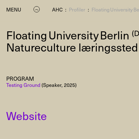
MENU
AHC
:
Profiler
:
Floating University Be
Floating University Berlin
(
Natureculture læringssted
PROGRAM
P
Testing Ground
(Speaker, 2025)
Website
Residenc