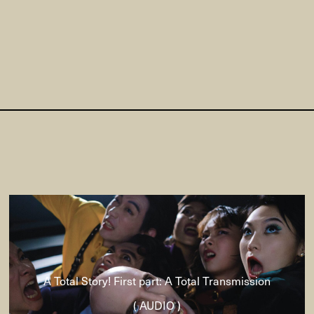
A Total Story! First part: A Total Transmission
( AUDIO )