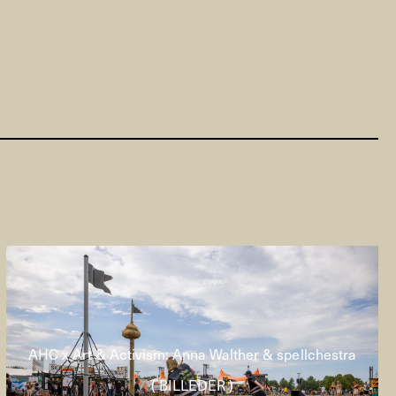
AHC x Art & Activism: Anna Walther & spellchestra
( BILLEDER )