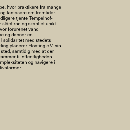
Om
pe, hvor praktikere fra mange
og fantasere om fremtider.
dligere tjente Tempelhof-
 slået rod og skabt et unikt
hvor forurenet vand
lse og danner en
Om AHC
Profiler
Presse
I solidaritet med stedets
ing placerer Floating e.V. sin
 sted, samtidig med at der
ammer til offentligheden.
mpleksiteten og navigere i
NFO@ARTHUBCOPENHAGEN.DK
INSTAGRAM
livsformer.