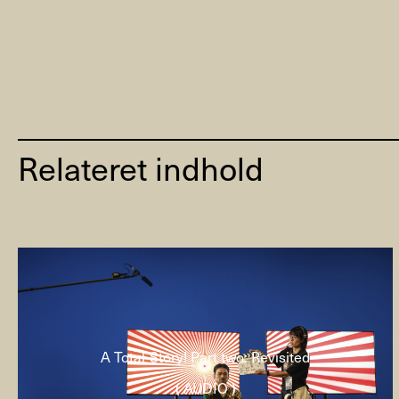
Relateret indhold
A Total Story! Part two: Revisited
( AUDIO )