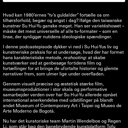
Hvad kan 1980’ernes “tv’s guldalder” fortælle os om
tilhørsforhold, begær og angst i dag? Ifølge den taiwanske
kunstner Su Hui-Yu ganske meget. Han ser varietéshowet –
måske det mest universelle af alle tv-formater – som en
linse, der synliggør nutidens ideologiske spændinger.
I denne podcastepisode dykker vi ned i Su Hui-Yus liv og
kunstneriske praksis for at undersøge, hvad der har formet
hans karakteristiske metode,
reshooting
: at skabe
kunstværker ved at genbesøge fortidens film og
fortællinger for at bringe de ufortalte historier og glemte
narrativer frem, som ulmer lige under overfladen.
Gennem visuelt præcise og æstetisk stærke film,
museumsproduktioner i stor skala og performative
samarbejder verden over har Su Hui-Yu allerede opnået
international anerkendelse med udstillinger på blandt
andet Museum of Contemporary Art i Taipei og Museo de
Arte Moderno de Bogotá.
Nu har det kuratoriske team Martin Wendelboe og Regen
Li, som står bag den banebrydende kunstplatform Tofu