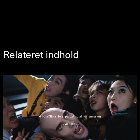
Relateret indhold
A Total Story! First part: A Total Transmission
( AUDIO )