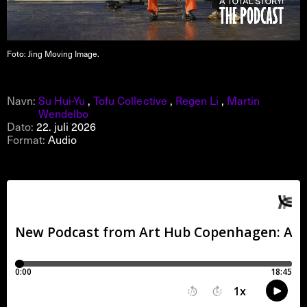
Foto: Jing Moving Image.
Navn:
Su Hui-Yu
,
Tofu Collective
,
Regen Li
,
Martin
Wendelbo
Dato:
22. juli 2026
Format:
Audio