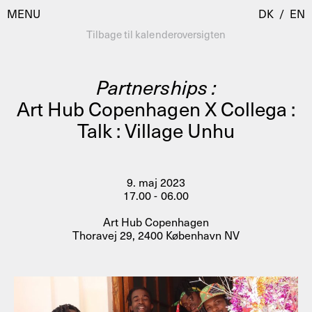
MENU
DK
/
EN
Tilbage til kalenderoversigten
Partnerships :
Besøg
Art Hub Copenhagen X Collega :
Talk : Village Unhu
Kalender
Room Room
Programmer
AHC Channel
Residencies & Studios
9. maj 2023
Artistic Research
17.00 - 06.00
Om
Public Programmes
Art Hub Copenhagen
Thoravej 29, 2400 København NV
Om AHC
Profiler
Presse
AHC Channel
Søg