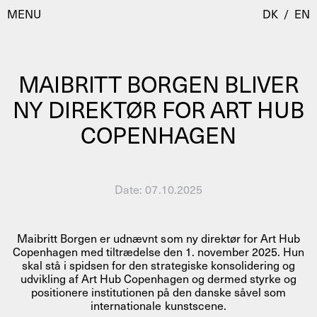
MENU
DK
/
EN
MAIBRITT BORGEN BLIVER
Besøg
NY DIREKTØR FOR ART HUB
COPENHAGEN
Kalender
Room Room
Programmer
AHC Channel
Residencies & Studios
Date:
07.10.2025
Artistic Research
Om
Public Programmes
Maibritt Borgen er udnævnt som ny direktør for Art Hub
Om AHC
Copenhagen med tiltrædelse den 1. november 2025. Hun
Profiler
skal stå i spidsen for den strategiske konsolidering og
Presse
udvikling af Art Hub Copenhagen og dermed styrke og
AHC Channel
Søg
positionere institutionen på den danske såvel som
internationale kunstscene.