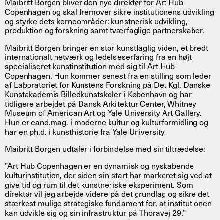
Maibritt Borgen bliver den nye direktør for Art Hub
Copenhagen og skal fremover sikre institutionens udvikling
og styrke dets kerneområder: kunstnerisk udvikling,
produktion og forskning samt tværfaglige partnerskaber.
Maibritt Borgen bringer en stor kunstfaglig viden, et bredt
internationalt netværk og ledelseserfaring fra en højt
specialiseret kunstinstitution med sig til Art Hub
Copenhagen. Hun kommer senest fra en stilling som leder
af Laboratoriet for Kunstens Forskning på Det Kgl. Danske
Kunstakademis Billedkunstskoler i København og har
tidligere arbejdet på Dansk Arkitektur Center, Whitney
Museum of American Art og Yale University Art Gallery.
Hun er cand.mag. i moderne kultur og kulturformidling og
har en ph.d. i kunsthistorie fra Yale University.
Maibritt Borgen udtaler i forbindelse med sin tiltrædelse:
”Art Hub Copenhagen er en dynamisk og nyskabende
kulturinstitution, der siden sin start har markeret sig ved at
give tid og rum til det kunstneriske eksperiment. Som
direktør vil jeg arbejde videre på det grundlag og sikre det
stærkest mulige strategiske fundament for, at institutionen
kan udvikle sig og sin infrastruktur på Thoravej 29.”