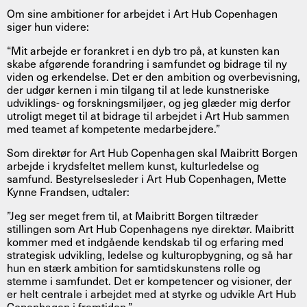
Om sine ambitioner for arbejdet i Art Hub Copenhagen
siger hun videre:
“Mit arbejde er forankret i en dyb tro på, at kunsten kan
skabe afgørende forandring i samfundet og bidrage til ny
viden og erkendelse. Det er den ambition og overbevisning,
der udgør kernen i min tilgang til at lede kunstneriske
udviklings- og forskningsmiljøer, og jeg glæder mig derfor
utroligt meget til at bidrage til arbejdet i Art Hub sammen
med teamet af kompetente medarbejdere.”
Som direktør for Art Hub Copenhagen skal Maibritt Borgen
arbejde i krydsfeltet mellem kunst, kulturledelse og
samfund. Bestyrelsesleder i Art Hub Copenhagen, Mette
Kynne Frandsen, udtaler:
”Jeg ser meget frem til, at Maibritt Borgen tiltræder
stillingen som Art Hub Copenhagens nye direktør. Maibritt
kommer med et indgående kendskab til og erfaring med
strategisk udvikling, ledelse og kulturopbygning, og så har
hun en stærk ambition for samtidskunstens rolle og
stemme i samfundet. Det er kompetencer og visioner, der
er helt centrale i arbejdet med at styrke og udvikle Art Hub
Copenhagen i fremtiden.”