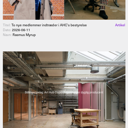
Titel:
To nye medlemmer indtræder i AHC’s bestyrelse
Artikel
Dato:
2026-06-11
Navn:
Rasmus Myrup
Stillingsopslag: Art Hub Copenhagen søger dygtig producent