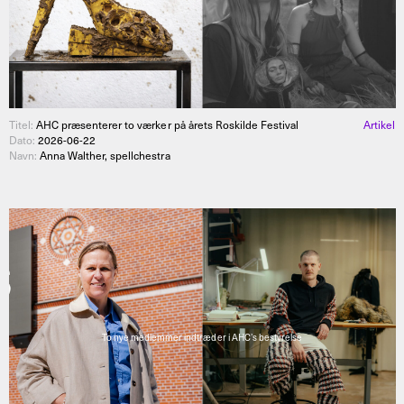
Titel:
AHC præsenterer to værker på årets Roskilde Festival
Artikel
Dato:
2026-06-22
Navn:
Anna Walther, spellchestra
To nye medlemmer indtræder i AHC’s bestyrelse