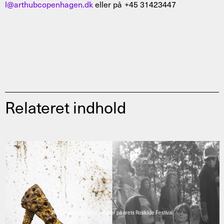
l@arthubcopenhagen.dk
eller på +45 31423447
Relateret indhold
AHC præsenterer to værker på årets Roskilde Festival