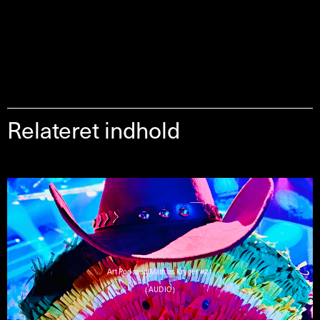
Relateret indhold
Art Pod med Mathias Kryger #21
( AUDIO )