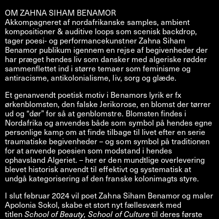
OM ZAHNA SIHAM BENAMOR
Akkompagneret af nordafrikanske samples, ambient
kompositioner & auditive loops som scenisk backdrop,
tager poesi- og performancekunstner Zahna Siham
Benamor publikum igennem en rejse af begivenheder der
har præget hendes liv som dansker med algeriske rødder
sammenflettet ind i større temaer som feminisme og
antiracisme, antikolonialisme, liv, sorg og glæde.
Et genanvendt poetisk motiv i Benamors lyrik er fx
ørkenblomsten, den falske Jerikorose, en blomst der tørrer
ud og “dør” for så at genblomstre. Blomsten findes i
Nordafrika og anvendes både som symbol på hendes egne
personlige kamp om at finde tilbage til livet efter en serie
traumatiske begivenheder – og som symbol på traditionen
for at anvende poesien som modstand i hendes
ophavsland Algeriet. – her er den mundtlige overlevering
blevet historisk anvendt til effektivt og systematisk at
undgå kategorisering af den franske kolonimagts styre.
I slut februar 2024 vil poet Zahna Siham Benamor og maler
Apolonia Sokol, skabe et stort nyt fællesværk med
titlen
School of Beauty, School of Culture
til deres første