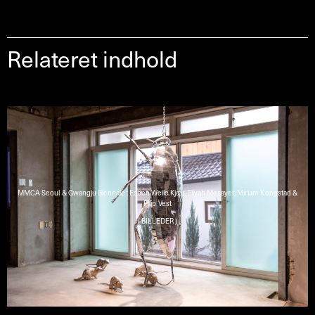
Relateret indhold
MMCA Seoul & Gwangju Biennale : Esben Weile Kjær, Eliyah Mesayer, Miriam Kongstad &
Filip Vest
( BILLEDER )