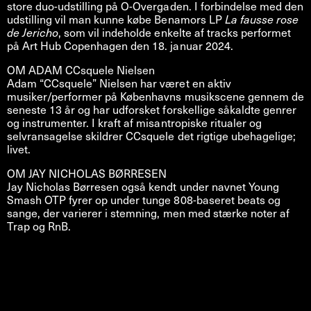
store duo-udstilling på O-Overgaden. I forbindelse med den
udstilling vil man kunne købe Benamors LP
La fausse rose
de Jericho
, som vil indeholde enkelte af tracks performet
på Art Hub Copenhagen den 18. januar 2024.
OM ADAM CCsquele Nielsen
Adam “CCsquele” Nielsen har været en aktiv
musiker/performer på Københavns musikscene gennem de
seneste 13 år og har udforsket forskellige såkaldte genrer
og instrumenter. I kraft af misantropiske ritualer og
selvransagelse skildrer CCsquele det rigtige ubehagelige;
livet.
OM JAY NICHOLAS BØRRESEN
Jay Nicholas Børresen også kendt under navnet Young
Smash OTP fyrer op under tunge 808-baseret beats og
sange, der varierer i stemning, men med stærke noter af
Trap og RnB.