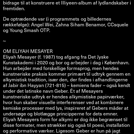
bidrage til at konstruere et Illiyeen-album af lydlandskaber i
fremtiden.
De optrædende var (i programmets og billedernes
rækkefølge): Angel Wei, Zahna Siham Benamor, CCsquele
og Young Smash OTP.
~
OM ELIYAH MESAYER
Eliyah Mesayer (f. 1987) tog afgang fra Det Jyske
Kunstakademi i 2020 og bor og arbejder i dag i København.
Hun arbejder med forskellige formsprog, men hendes
kunstneriske praksis kommer primært til udtryk gennem en
alkymistisk tradition, især den, der findes i afhandlingerne
af Jabir ibn Hayyan (721-815) – kemiens fader – også kendt
under det latinske navn Geber. Ét af Mesayers
kunstneriske udtryk er hendes alkymistiske papirværker,
hvor hun skaber visuelle interferenser ved at kombinere
kemiske processer med lys, inspireret af Gebers måder at
undersøge og blotlægge principperne for dets emner.
Eliyah Mesayers form for alkymi er dog ikke begrænset til
disse formater, men strækker sig også til poesi, installation
og performative værker. Ligesom Geber er hun på jagt