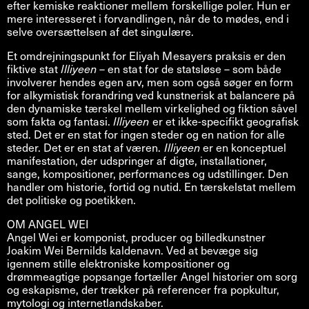
efter kemiske reaktioner mellem forskellige poler. Hun er
mere interesseret i forvandlingen, når de to mødes, end i
selve oversættelsen af det singulære.
Et omdrejningspunkt for Eliyah Mesayers praksis er den
fiktive stat
Illiyeen
– en stat for de statsløse – som både
involverer hendes egen arv, men som også søger en form
for alkymistisk forandring ved kunstnerisk at balancere på
den dynamiske tærskel mellem virkelighed og fiktion såvel
som fakta og fantasi.
Illiyeen
er et ikke-specifikt geografisk
sted. Det er en stat for ingen steder og en nation for alle
steder. Det er en stat af væren.
Illiyeen
er en konceptuel
manifestation, der udspringer af digte, installationer,
sange, kompositioner, performances og udstillinger. Den
handler om historie, fortid og nutid. En tærskelstat mellem
det politiske og poetikken.
OM ANGEL WEI
Angel Wei er komponist, producer og billedkunstner
Joakim Wei Bernilds kaldenavn. Ved at bevæge sig
igennem stille elektroniske kompositioner og
drømmeagtige popsange fortæller Angel historier om sorg
og eskapisme, der trækker på referencer fra popkultur,
mytologi og internetlandskaber.