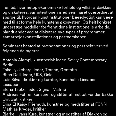
I en tid, hvor netop økonomiske forhold og vilkår afdækkes
og diskuteres, var intentionen med seminaret overordnet at
spørge til, hvordan kunstinstitutioner bæredygtigt kan være
med til at forme hele kunstens økosystem. Og helt konkret
undersøge modeller for fremtidens institutionelle arbejde,
blandt andet ved at diskutere nye typer af programmer,
samarbejdskonstellationer og partnerskaber.
Seminaret bestod af præsentationer og perspektiver ved
følgende deltagere:
Antonia Alampi, kunstnerisk leder, Savvy Contemporary,
Berlin
Toke Lykkeberg, leder, Tranen, Gentofte
Rhea Dall, leder, UKS, Oslo
Luís Silva, direktør og kurator, Kunsthalle Lissabon,
Lissabon
Elena Tzotzi, leder, Signal, Malmø
Andreas Führer, kunstner og stifter af Institut Funder Bakke
Orit Gat, kritiker
Dina El Kaisy Friemuth, kunstner og medstifter af FCNN
Mathias Kryger, kritiker
Bjarke Hvass Kure, kunstner og medstifter af Diakron og