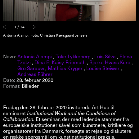
1 / 14
Antonia Alampi. Foto: Christian Kærsgaard Jensen
Navn:
Antonia Alampi
,
Toke Lykkeberg
,
Luís Silva
,
Elena
Tzotzi
,
Dina El Kaisy Friemuth
,
Bjarke Hvass Kure
,
Gro Sarauw
,
Mathias Kryger
,
Louise Steiwer
,
Andreas Führer
Dato:
28. februar 2020
Format:
Billeder
Fredag den 28. februar 2020 inviterede Art Hub til
seminaret
Institutional Work and the Conditions of
Collaboration
. Et seminar, der med ledende stemmer fra
europæiske institutioner såvel som kunstnere, kritikere og
organisatorer fra Danmark, forsøgte at rejse og diskutere
en række spørgsmål om kunstinstitutionel praksis.