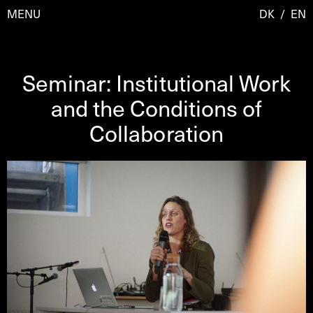
MENU
DK
/
EN
Seminar: Institutional Work
Besøg
and the Conditions of
Collaboration
Kalender
Room Room
Programmer
AHC Channel
Residencies & Studios
Artistic Research
Om
Public Programmes
Om AHC
Profiler
Presse
AHC Channel
Søg