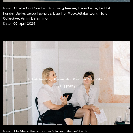
Navn:
Charlie Co, Christian Skovbjerg Jensen, Elena Tzotzi, Institut
Funder Bakke, Jacob Fabricius, Liza Ho, Mook Attakanwong, Tofu
Collective, Vanini Belarmino
Dato:
06. april 2025
Art Hub Residency : Præsentation & samtale : Nanna Starck
( BILLEDER )
Navn:
Ida Marie Hede, Louise Steiwer, Nanna Starck