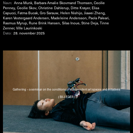
Navn:
Anna Munk, Barbara Amalie Skovmand Thomsen, Cecilie
Penney, Cecilie Skov, Christine Dahlerup, Ditte Krøyer, Elisa
Capucci, Fatma Bucak, Gro Sarauw, Helen Nishijo, Jiawei Zheng,
Karen Vestergaard Andersen, Madeleine Andersson, Paola Paleari,
Rasmus Myrup, Rune Brink Hansen, Silas Inoue, Stine Deja, Tinne
Zenner, Ville Laurinkoski
Dato:
28. november 2025
Gathering – a seminar on the conditions of independent art spaces and initiatives
( BILLEDER )