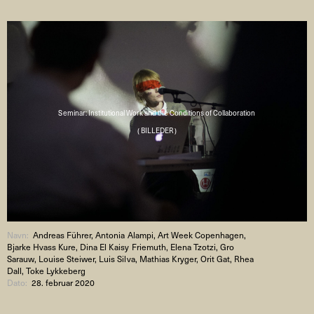
Seminar: Institutional Work and the Conditions of Collaboration
( BILLEDER )
Navn:
Andreas Führer, Antonia Alampi, Art Week Copenhagen,
Bjarke Hvass Kure, Dina El Kaisy Friemuth, Elena Tzotzi, Gro
Sarauw, Louise Steiwer, Luis Silva, Mathias Kryger, Orit Gat, Rhea
Dall, Toke Lykkeberg
Dato:
28. februar 2020