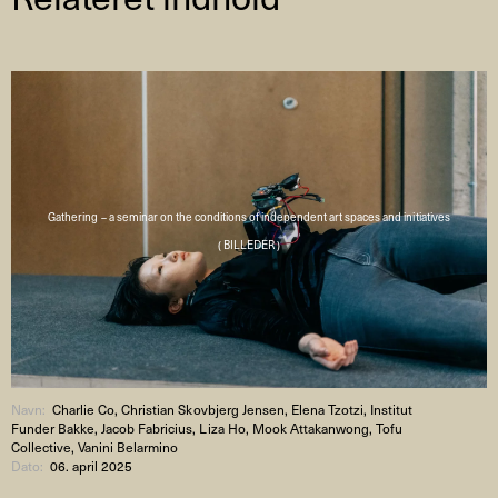
Gathering – a seminar on the conditions of independent art spaces and initiatives
( BILLEDER )
Navn:
Charlie Co, Christian Skovbjerg Jensen, Elena Tzotzi, Institut
Funder Bakke, Jacob Fabricius, Liza Ho, Mook Attakanwong, Tofu
Collective, Vanini Belarmino
Dato:
06. april 2025