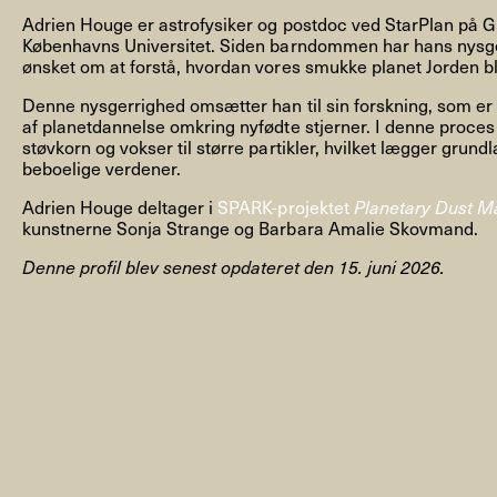
Adrien Houge er astrofysiker og postdoc ved StarPlan på Gl
Københavns Universitet. Siden barndommen har hans nysge
ønsket om at forstå, hvordan vores smukke planet Jorden blev
Denne nysgerrighed omsætter han til sin forskning, som er de
af planetdannelse omkring nyfødte stjerner. I denne proces
NYHEDSBREV
støvkorn og vokser til større partikler, hvilket lægger grund
beboelige verdener.
Adrien Houge deltager i
SPARK-projektet
Planetary Dust M
kunstnerne Sonja Strange og Barbara Amalie Skovmand.
THORAVEJ 29, 2400 KØBENHAVN NV, DANMARK
I
Denne profil blev senest opdateret den 15. juni 2026.