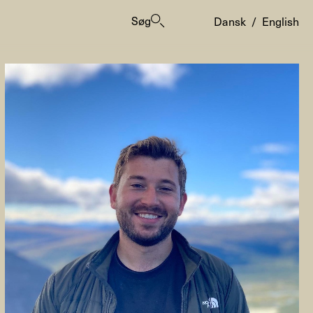
Søg
Dansk
/
English
er
ogrammes