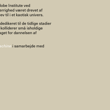
Om
obe Institute ved
rrighed været drevet af
 til i et kaotisk univers.
dikeret til de tidlige stadier
 kolliderer små isholdige
Om AHC
Profiler
Presse
laget for dannelsen af
achine
i samarbejde med
NFO@ARTHUBCOPENHAGEN.DK
INSTAGRAM