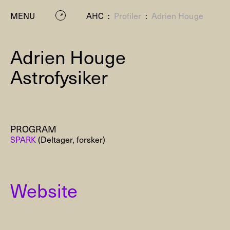
MENU
AHC
:
Profiler
:
Adrien Houge
Adrien Houge
Astrofysiker
PROGRAM
P
SPARK
(Deltager, forsker)
Website
Residenc