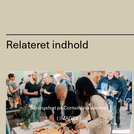
Relateret indhold
Åbningsfest på Containerakademiet
( IMAGES )