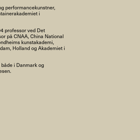
Om
r og performancekunstner,
ntainerakademiet i
94 professor ved Det
sor på CNAA, China National
Om AHC
Profiler
Presse
rondheims kunstakademi,
rdam, Holland og Akademiet i
 – både i Danmark og
NFO@ARTHUBCOPENHAGEN.DK
INSTAGRAM
esen.