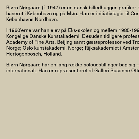
Bjørn Nørgaard (f. 1947) er en dansk billedhugger, grafike
baseret i København og på Møn. Han er initiativtager til Co
Københavns Nordhavn.
I 1960’erne var han elev på Eks-skolen og mellem 1985-19
Kongelige Danske Kunstakademi. Desuden tidligere profes
NYHEDSBREV
Academy of Fine Arts, Beijing samt gæsteprofessor ved T
Norge; Oslo kunstakademi, Norge; Rijksakademiet i Amste
Hertogenbosch, Holland.
Bjørn Nørgaard har en lang række soloudstillinger bag sig
THORAVEJ 29, 2400 KØBENHAVN NV, DANMARK
I
internationalt. Han er repræsenteret af Galleri Susanne Ott