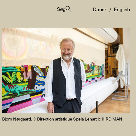
Søg
Dansk
/
English
er
Bjørn Nørgaard. © Direction artistique Spela Lenarcic IIIRD MAN
ogrammes