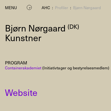
MENU
AHC
:
Profiler
:
Bjørn Nørgaard
Bjørn Nørgaard
(DK)
Kunstner
PROGRAM
P
Containerakademiet
(Initiativtager og bestyrelsesmedlem)
Website
Residenc