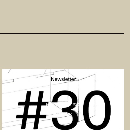
Nyhedsbrev #30
( TEKST )