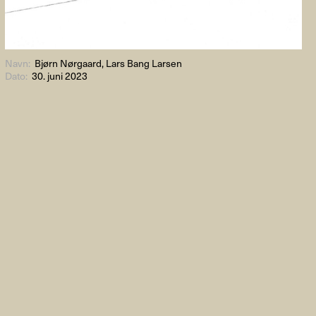
Navn:
Bjørn Nørgaard, Lars Bang Larsen
Dato:
30. juni 2023