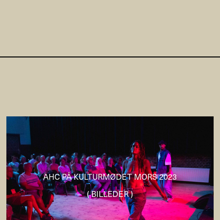
AHC PÅ KULTURMØDET MORS 2023
( BILLEDER )