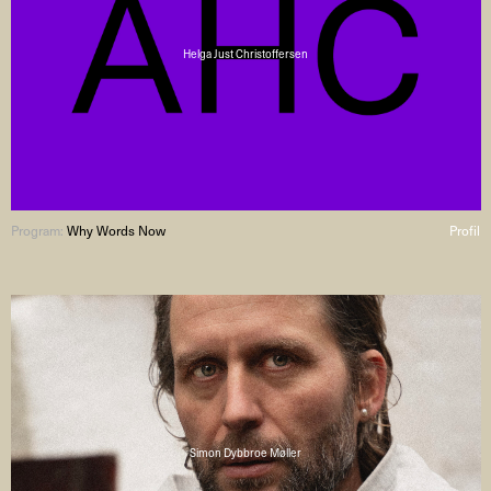
Helga Just Christoffersen
Program:
Why Words Now
Profil
Simon Dybbroe Møller