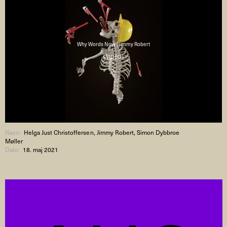
Why Words Now : Jimmy Robert
( VIDEO )
Navn:
Helga Just Christoffersen, Jimmy Robert, Simon Dybbroe
Møller
Dato:
18. maj 2021