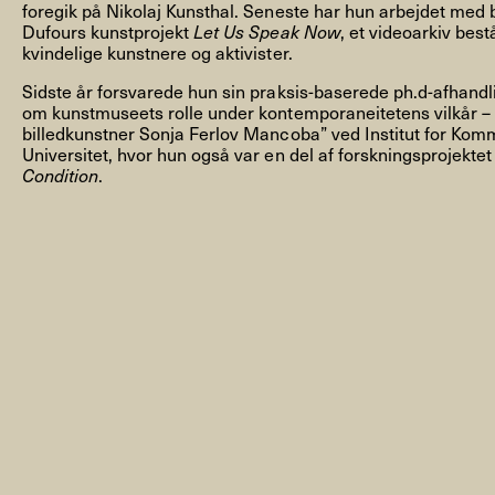
foregik på Nikolaj Kunsthal. Seneste har hun arbejdet med b
Dufours kunstprojekt
Let Us Speak Now
, et videoarkiv bes
kvindelige kunstnere og aktivister.
Sidste år forsvarede hun sin praksis-baserede ph.d-afhandl
om kunstmuseets rolle under kontemporaneitetens vilkår – u
billedkunstner Sonja Ferlov Mancoba” ved Institut for Kom
NYHEDSBREV
Universitet, hvor hun også var en del af forskningsprojekte
Condition
.
THORAVEJ 29, 2400 KØBENHAVN NV, DANMARK
I