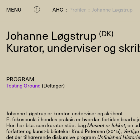
MENU
AHC
:
Profiler
:
Johanne Løgstrup
Johanne Løgstrup
(DK)
Kurator, underviser og skr
PROGRAM
P
Testing Ground
(Deltager)
Johanne Løgstrup er kurator, underviser og skribent.
Et fokuspunkt i hendes praksis er hvordan fortiden bearbej
Hun har bl.a. som kurator stået bag
Museet er lukket
, en ud
forfatter og kunst-bibliotekar Knud Petersen (2015),
Vertigo
Residenc
det der tilhørerende diskursive program
Unfinished Histori