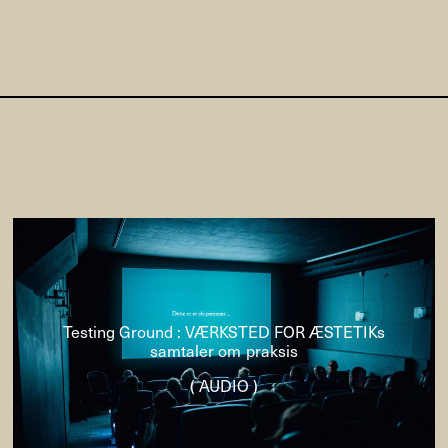
Testing Ground : VÆRKSTED FOR ÆSTETIKs
samtaler om praksis
( AUDIO )