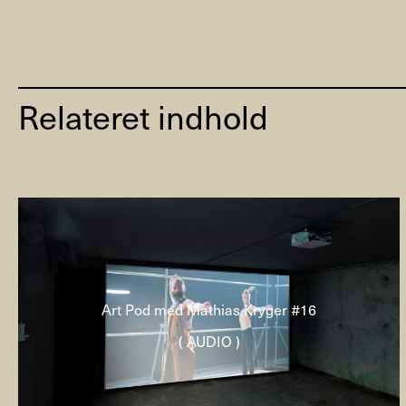
Relateret indhold
Art Pod med Mathias Kryger #16
( AUDIO )