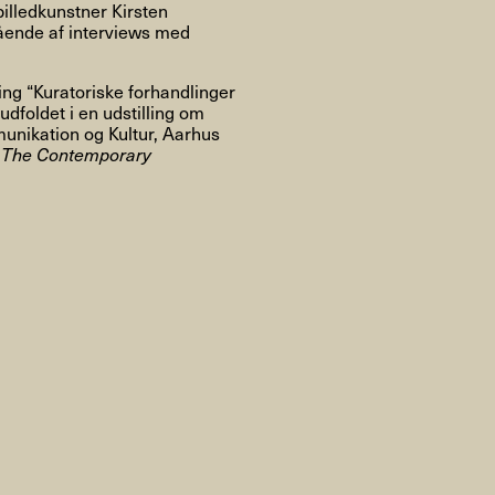
Om
illedkunstner Kirsten
tående af interviews med
ing “Kuratoriske forhandlinger
dfoldet i en udstilling om
munikation og Kultur, Aarhus
Om AHC
Profiler
Presse
t
The Contemporary
NFO@ARTHUBCOPENHAGEN.DK
INSTAGRAM