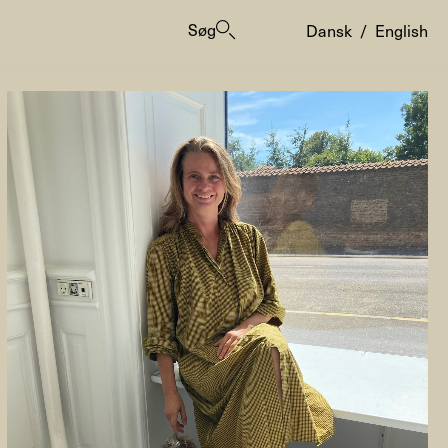
Søg
Dansk
/
English
er
ogrammes