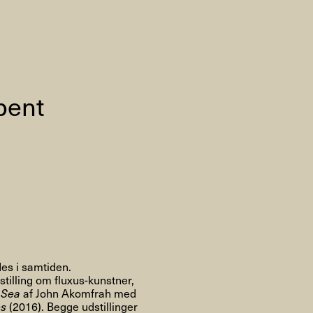
AHC Channel
Søg
Besøg
ibent
rogramm
Kalender
Room Room
AHC Channel
des i samtiden.
stilling om fluxus-kunstner,
 Sea
af John Akomfrah med
ies & Studios
Artistic Research
Public Pr
es
(2016). Begge udstillinger