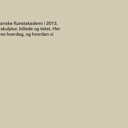
Om
Danske Kunstakademi i 2013.
skulptur, billede og tekst. Her
es hverdag, og hvordan vi
Om AHC
Profiler
Presse
NFO@ARTHUBCOPENHAGEN.DK
INSTAGRAM