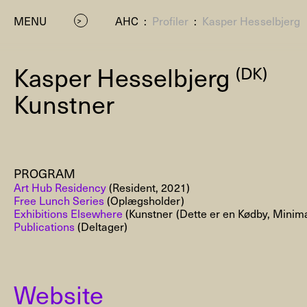
MENU
AHC
:
Profiler
:
Kasper Hesselbjerg
Kasper Hesselbjerg
(DK)
Kunstner
PROGRAM
P
Art Hub Residency
(Resident, 2021)
Free Lunch Series
(Oplægsholder)
Exhibitions Elsewhere
(Kunstner (Dette er en Kødby, Min
Publications
(Deltager)
Website
Residenc