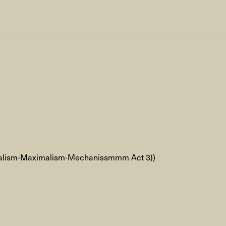
AHC Channel
Søg
Besøg
rogramm
Kalender
Room Room
AHC Channel
imalism-Maximalism-Mechanissmmm Act 3))
ies & Studios
Artistic Research
Public Pr