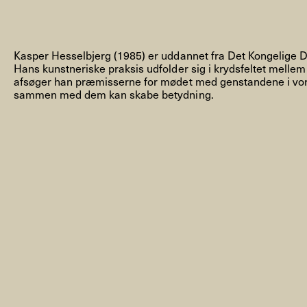
Kasper Hesselbjerg (1985) er uddannet fra Det Kongelige 
Hans kunstneriske praksis udfolder sig i krydsfeltet mellem 
afsøger han præmisserne for mødet med genstandene i vor
NYHEDSBREV
sammen med dem kan skabe betydning.
THORAVEJ 29, 2400 KØBENHAVN NV, DANMARK
I