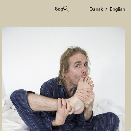
Søg
Dansk
/
English
er
ogrammes