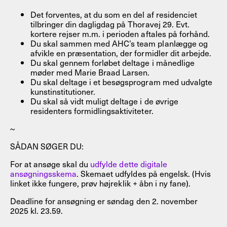
Det forventes, at du som en del af residenciet
tilbringer din dagligdag på Thoravej 29. Evt.
kortere rejser m.m. i perioden aftales på forhånd.
Du skal sammen med AHC’s team planlægge og
afvikle en præsentation, der formidler dit arbejde.
Du skal gennem forløbet deltage i månedlige
møder med Marie Braad Larsen.
Du skal deltage i et besøgsprogram med udvalgte
kunstinstitutioner.
Du skal så vidt muligt deltage i de øvrige
residenters formidlingsaktiviteter.
~
SÅDAN SØGER DU:
For at ansøge skal du
udfylde dette digitale
ansøgningsskema
. Skemaet udfyldes på engelsk. (Hvis
linket ikke fungere, prøv højreklik + åbn i ny fane).
Deadline for ansøgning er søndag den 2. november
2025 kl. 23.59.