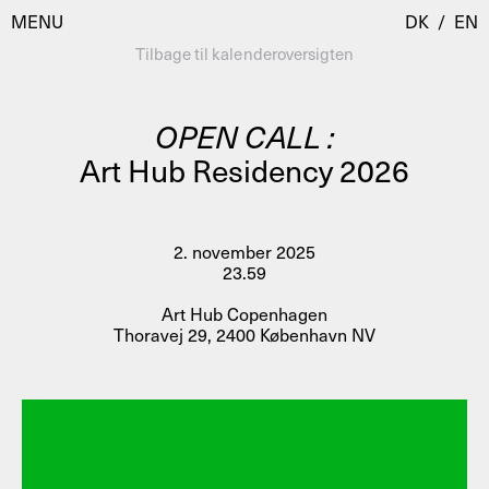
MENU
DK
/
EN
Tilbage til kalenderoversigten
OPEN CALL :
Besøg
Art Hub Residency 2026
Kalender
Room Room
Programmer
AHC Channel
2. november 2025
23.59
Residencies & Studios
Artistic Research
Art Hub Copenhagen
Om
Public Programmes
Thoravej 29, 2400 København NV
Om AHC
Profiler
Presse
AHC Channel
Søg