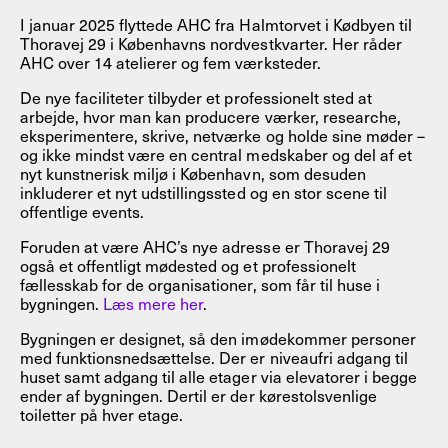
I januar 2025 flyttede AHC fra Halmtorvet i Kødbyen til
Thoravej 29 i Københavns nordvestkvarter. Her råder
AHC over 14 atelierer og fem værksteder.
De nye faciliteter tilbyder et professionelt sted at
arbejde, hvor man kan producere værker, researche,
eksperimentere, skrive, netværke og holde sine møder –
og ikke mindst være en central medskaber og del af et
nyt kunstnerisk miljø i København, som desuden
inkluderer et nyt udstillingssted og en stor scene til
offentlige events.
Foruden at være AHC’s nye adresse er Thoravej 29
også et offentligt mødested og et professionelt
fællesskab for de organisationer, som får til huse i
bygningen.
Læs mere her
.
Bygningen er designet, så den imødekommer personer
med funktionsnedsættelse. Der er niveaufri adgang til
huset samt adgang til alle etager via elevatorer i begge
ender af bygningen. Dertil er der kørestolsvenlige
toiletter på hver etage.