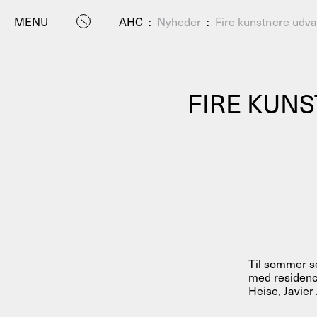
MENU
AHC
:
Nyheder
:
Fire kunstnere udv
FIRE KUN
P
Til sommer se
med residenc
Heise, Javier
Residenc