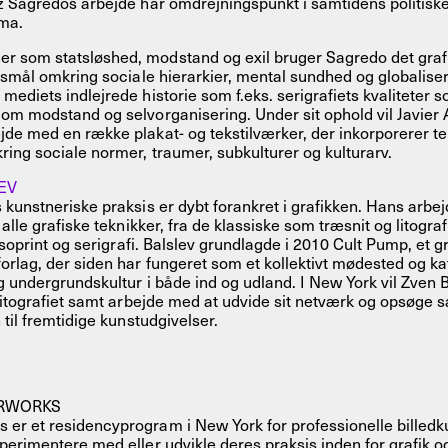
z Sagredos arbejde har omdrejningspunkt i samtidens politisk
ima.
 som statsløshed, modstand og exil bruger Sagredo det grafi
rgsmål omkring sociale hierarkier, mental sundhed og globalise
mediets indlejrede historie som f.eks. serigrafiets kvaliteter 
om modstand og selvorganisering. Under sit ophold vil Javier 
de med en række plakat- og tekstilværker, der inkorporerer te
ing sociale normer, traumer, subkulturer og kulturarv.
EV
 kunstneriske praksis er dybt forankret i grafikken. Hans arb
 alle grafiske teknikker, fra de klassiske som træsnit og litografi
risoprint og serigrafi. Balslev grundlagde i 2010 Cult Pump, et g
orlag, der siden har fungeret som et kollektivt mødested og ka
g undergrundskultur i både ind og udland. I New York vil Zven 
 litografiet samt arbejde med at udvide sit netværk og opsøge
 til fremtidige kunstudgivelser.
RWORKS
er et residencyprogram i New York for professionelle billedk
perimentere med eller udvikle deres praksis inden for grafik og