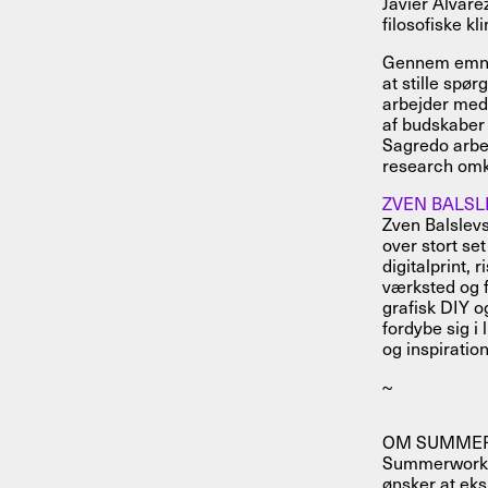
Javier Alvare
filosofiske kl
Gennem emner
at stille spø
arbejder med 
af budskaber 
Sagredo arbej
research omkr
ZVEN BALSL
Zven Balslevs
over stort set
digitalprint, 
værksted og f
grafisk DIY o
fordybe sig i
og inspiration
~
OM SUMME
Summerworks 
ønsker at eks