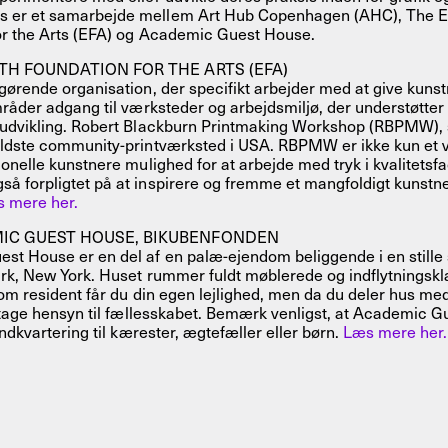
er et samarbejde mellem Art Hub Copenhagen (AHC), The E
or the Arts (EFA) og Academic Guest House.
TH FOUNDATION FOR THE ARTS (EFA)
gørende organisation, der specifikt arbejder med at give kuns
mråder adgang til værksteder og arbejdsmiljø, der understøtter
 udvikling. Robert Blackburn Printmaking Workshop (RBPMW), 
ældste community-printværksted i USA. RBPMW er ikke kun et 
onelle kunstnere mulighed for at arbejde med tryk i kvalitetsfac
 forpligtet på at inspirere og fremme et mangfoldigt kunstne
 mere her.
IC GUEST HOUSE, BIKUBENFONDEN
st House er en del af en palæ-ejendom beliggende i en stille
rk, New York. Huset rummer fuldt møblerede og indflytningskl
Som resident får du din egen lejlighed, men da du deler hus me
t tage hensyn til fællesskabet. Bemærk venligst, at Academic 
indkvartering til kærester, ægtefæller eller børn.
Læs mere her.