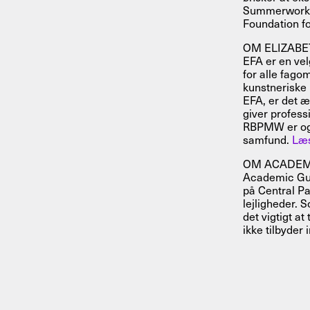
Summerworks 
Foundation f
OM ELIZABE
EFA er en vel
for alle fago
kunstneriske
EFA, er det 
giver professi
RBPMW er også
samfund.
Læs
OM ACADEM
Academic Gue
på Central Pa
lejligheder. 
det vigtigt a
ikke tilbyder 