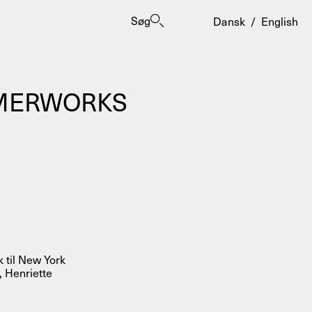
Søg
Dansk
/
English
MMERWORKS
er
 til New York
 Henriette
ogrammes