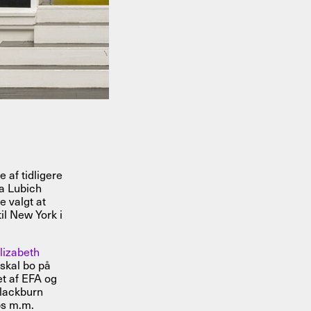
 af tidligere
a Lubich
 valgt at
til New York i
lizabeth
skal bo på
t af EFA og
Blackburn
ps m.m.