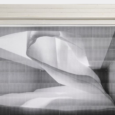
Om
Om AHC
Profiler
Presse
NFO@ARTHUBCOPENHAGEN.DK
INSTAGRAM