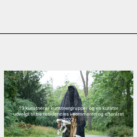
13 kunstnere/ kunstnergrupper og en kurator
udvalgt til tre residencies i sommeren og efteråret
2022