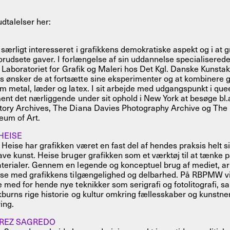
dtalelser her:
særligt interesseret i grafikkens demokratiske aspekt og i at g
orudsete gaver. I forlængelse af sin uddannelse specialisere
på Laboratoriet for Grafik og Maleri hos Det Kgl. Danske Kunst
ønsker de at fortsætte sine eksperimenter og at kombinere 
m metal, læder og latex. I sit arbejde med udgangspunkt i qu
ent det nærliggende under sit ophold i New York at besøge bl.
tory Archives, The Diana Davies Photography Archive og The 
um of Art.
HEISE
 Heise har grafikken været en fast del af hendes praksis helt 
ave kunst. Heise bruger grafikken som et værktøj til at tænke p
terialer. Gennem en legende og konceptuel brug af mediet, ar
ise med grafikkens tilgængelighed og delbarhed. På RBPMW vi
 med for hende nye teknikker som serigrafi og fotolitografi, 
kburns rige historie og kultur omkring fællesskaber og kunstne
ing.
AREZ SAGREDO