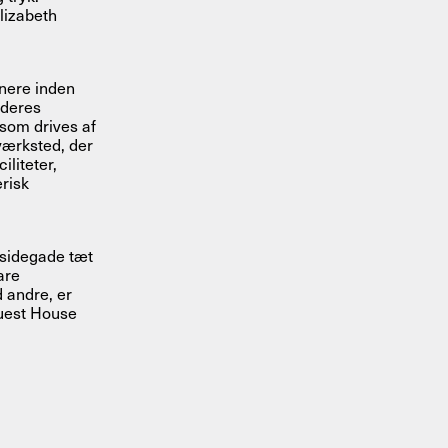
lizabeth
tnere inden
 deres
som drives af
værksted, der
iliteter,
risk
 sidegade tæt
are
d andre, er
Guest House