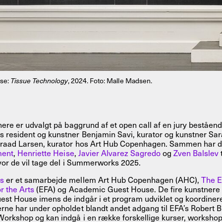
ise:
Tissue Technology
, 2024. Foto: Malle Madsen.
nere er udvalgt på baggrund af et open call af en jury bestående
resident og kunstner Benjamin Savi, kurator og kunstner Sar
raad Larsen, kurator hos Art Hub Copenhagen. Sammen har de
ment
,
Henriette Heise
,
Javier Alvarez Sagredo
og
Zven Balslev
vor de vil tage del i Summerworks 2025.
s
er et samarbejde mellem Art Hub Copenhagen (AHC),
The E
r the Arts
(EFA) og Academic Guest House. De fire kunstnere 
st House imens de indgår i et program udviklet og koordinere
rne har under opholdet blandt andet adgang til EFA’s Robert 
Workshop og kan indgå i en række forskellige kurser, worksho