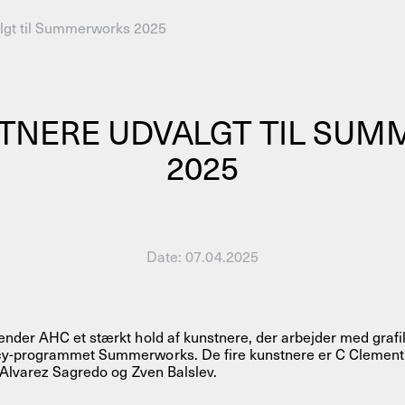
algt til Summerworks 2025
AHC Channel
Søg
Besøg
STNERE UDVALGT TIL SU
2025
rogramm
Date:
07.04.2025
Kalender
Room Room
AHC Channel
nder AHC et stærkt hold af kunstnere, der arbejder med grafik
y-programmet Summerworks. De fire kunstnere er C Clement,
 Alvarez Sagredo og Zven Balslev.
ies & Studios
Artistic Research
Public Pr