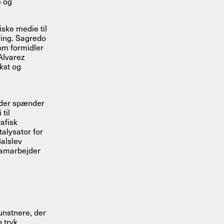
e og
ske medie til
ring. Sagredo
som formidler
Alvarez
kst og
ejder spænder
 til
rafisk
talysator for
Balslev
 samarbejder
unstnere, der
 tryk.