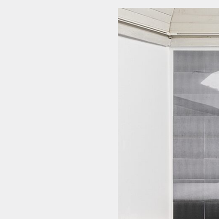
NYHEDSBREV
THORAVEJ 29, 2400 KØBENHAVN NV, DANMARK
I