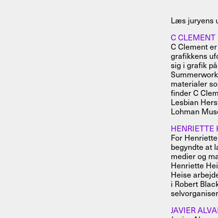
Læs juryens u
C CLEMENT
C Clement er 
grafikkens uf
sig i grafik 
Summerworks 
materialer so
finder C Clem
Lesbian Hers
Lohman Muse
HENRIETTE 
For Henriette
begyndte at l
medier og ma
Henriette He
Heise arbejde
i Robert Blac
selvorganiser
JAVIER ALV