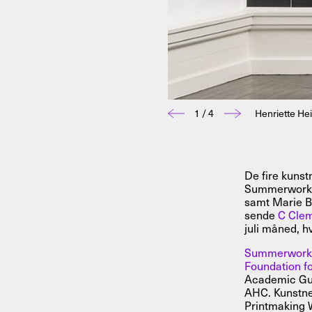
1 / 4
Henriette He
De fire kunst
Summerworks 
samt Marie B
sende
C Cle
juli måned, h
Summerwork
Foundation fo
Academic Gue
AHC. Kunstne
Printmaking 