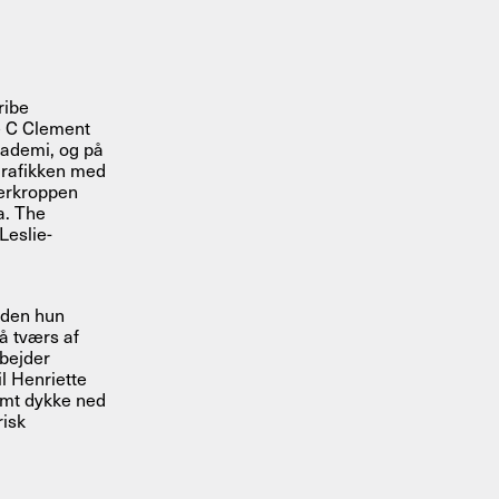
ribe
de C Clement
akademi, og på
grafikken med
eerkroppen
a. The
Leslie-
siden hun
å tværs af
bejder
l Henriette
samt dykke ned
risk