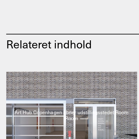
Relateret indhold
Art Hub Copenhagen åbner udstillingsstedet Room
Room