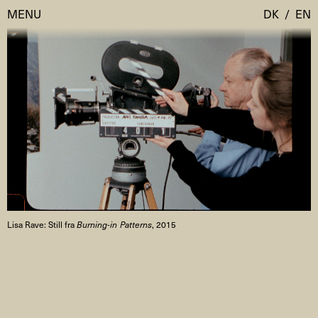
MENU
DK
/
EN
Besøg
Kalender
Room Room
Programmer
AHC Channel
Residencies & Studios
Artistic Research
Om
Public Programmes
Lisa Rave: Still fra
Burning-in Patterns
, 2015
Om AHC
Profiler
Presse
AHC Channel
Søg