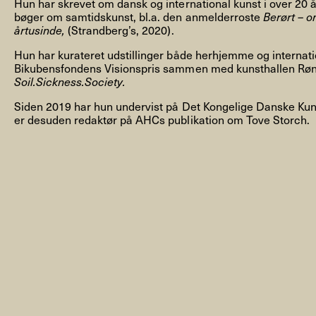
Hun har skrevet om dansk og international kunst i over 20 
bøger om samtidskunst, bl.a. den anmelderroste
Berørt – o
årtusinde,
(Strandberg’s, 2020).
Hun har kurateret udstillinger både herhjemme og internati
Bikubensfondens Visionspris sammen med kunsthallen Røn
Soil.Sickness.Society.
NYHEDSBREV
Siden 2019 har hun undervist på Det Kongelige Danske Kun
er desuden redaktør på AHCs publikation om Tove Storch.
THORAVEJ 29, 2400 KØBENHAVN NV, DANMARK
I