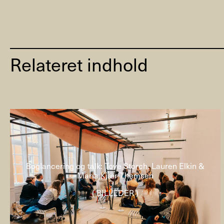
Relateret indhold
Boglancering og talk: Tove Storch, Lauren Elkin &
Maria Kjær Themsen
( BILLEDER )