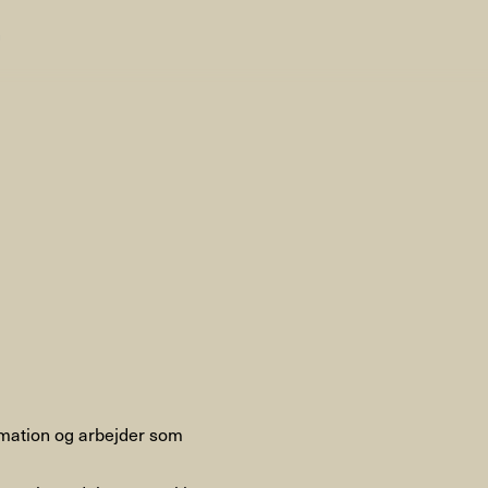
n
AHC Channel
Søg
Besøg
rogramm
Kalender
Room Room
AHC Channel
mation og arbejder som
ies & Studios
Artistic Research
Public Pr