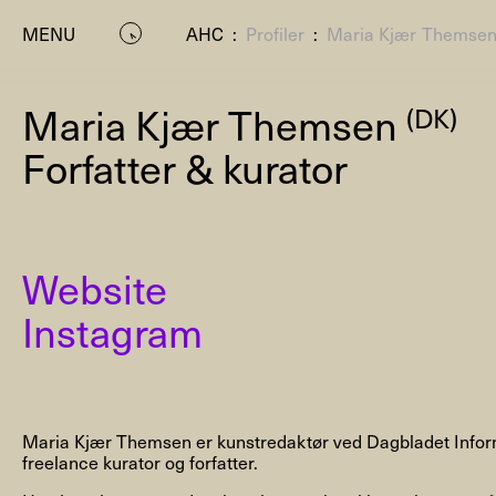
MENU
AHC
:
Profiler
:
Maria Kjær Themse
Maria Kjær Themsen
(DK)
Forfatter & kurator
Website
P
Instagram
Maria Kjær Themsen er kunstredaktør ved Dagbladet Infor
freelance kurator og forfatter.
Residenc