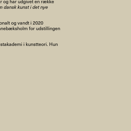
Om
år og har udgivet en række
m dansk kunst i det nye
onalt og vandt i 2020
nebæksholm for udstillingen
Om AHC
Profiler
Presse
stakademi i kunstteori. Hun
NFO@ARTHUBCOPENHAGEN.DK
INSTAGRAM