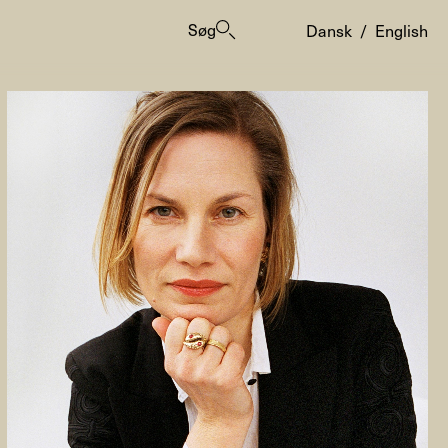
Søg
Dansk
/
English
er
ogrammes